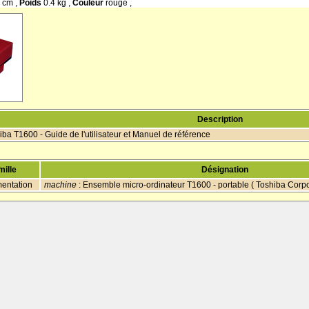
 cm ,
Poids
0.4 kg ,
Couleur
rouge ,
Description
iba T1600 - Guide de l'utilisateur et Manuel de référence
mille
Désignation
entation
machine
: Ensemble micro-ordinateur T1600 - portable ( Toshiba Corpo