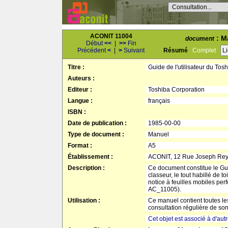
Consultation...
ACONIT 11004
: M
document
Début
<<
|
>>
Fin
Précédent
<
|
>
Suivant
Résumé
Complet
L
Titre :
Guide de l'utilisateur du Tos
Auteurs :
Editeur :
Toshiba Corporation
Langue :
français
ISBN :
Date de publication :
1985-00-00
Type de document :
Manuel
Format :
A5
Établissement :
ACONIT, 12 Rue Joseph Re
Description :
Ce document constitue le Guid
classeur, le tout habillé de 
notice à feuilles mobiles per
AC_11005).
Utilisation :
Ce manuel contient toutes les
consultation régulière de s
Cet objet est associé à d'aut