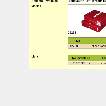
Aspects Physiques :
Longueur
21 cm ,
largeur
15
Médias
12238
No
12238
Notices Tosh
Liens :
No inventaire
Fa
11001SE ==>
docum