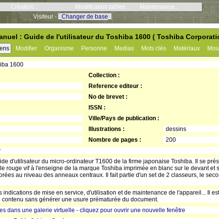
Création...
Modification tables...
Maintenance...
Visiteur -
_Changer de base_
anuel : Guide de l'utilisateur du Toshiba 1600 ( Toshiba Corporat
iens
Modifier
Organisme
Personne
Medias
Mots clés
Matériaux
Mou
hiba 1600
Collection :
Reference editeur :
No de brevet :
ISSN :
Ville/Pays de publication :
Illustrations :
dessins
Nombre de pages :
200
y
e d'utilisateur du micro-ordinateur T1600 de la firme japonaise Toshiba. Il se pré
toile rouge vif à l'enseigne de la marque Toshiba imprimée en blanc sur le devant et
forées au niveau des anneaux centraux. Il fait partie d'un set de 2 classeurs, le se
 indications de mise en service, d'utilisation et de maintenance de l'appareil... Il 
on contenu sans générer une usure prématurée du document.
res dans une galerie virtuelle - cliquez pour ouvrir une nouvelle fenêtre