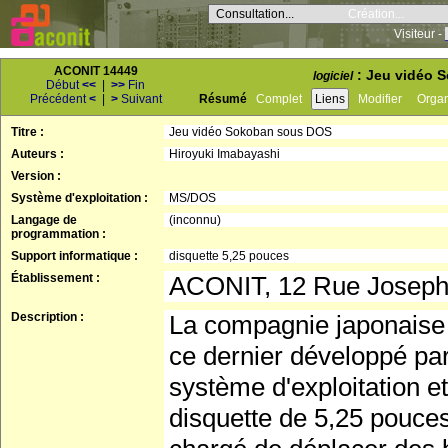
Consultation...
Création...
Visiteur -
ACONIT 14449
: Jeu vidéo S
logiciel
Début
<<
|
>>
Fin
Précédent
<
|
>
Suivant
Résumé
Complet
Liens
Modifier
Orga
Titre :
Jeu vidéo Sokoban sous DOS
Auteurs :
Hiroyuki Imabayashi
Version :
Système d'exploitation :
MS/DOS
Langage de
(inconnu)
programmation :
Support informatique :
disquette 5,25 pouces
Établissement :
ACONIT, 12 Rue Josep
Description :
La compagnie japonaise 
ce dernier développé pa
système d'exploitation e
disquette de 5,25 pouces