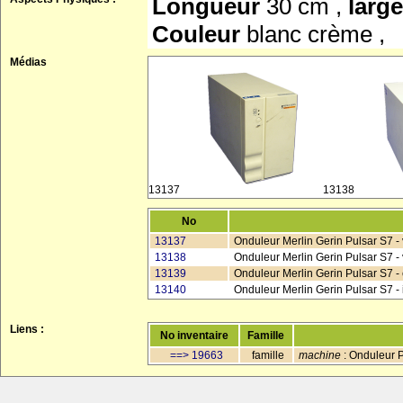
Longueur
30 cm ,
larg
Couleur
blanc crème ,
Médias
13137
13138
No
13137
Onduleur Merlin Gerin Pulsar S7 -
13138
Onduleur Merlin Gerin Pulsar S7 -
13139
Onduleur Merlin Gerin Pulsar S7 - é
13140
Onduleur Merlin Gerin Pulsar S7 - 
Liens :
No inventaire
Famille
==> 19663
famille
machine
: Onduleur P