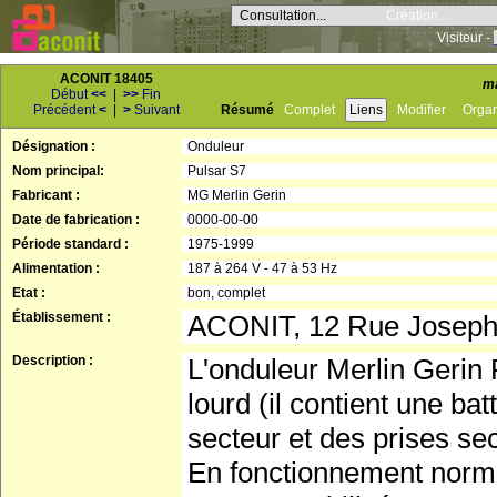
Consultation...
Création...
Visiteur -
ACONIT 18405
m
Début
<<
|
>>
Fin
Précédent
<
|
>
Suivant
Résumé
Complet
Liens
Modifier
Orga
Désignation :
Onduleur
Nom principal:
Pulsar S7
Fabricant :
MG Merlin Gerin
Date de fabrication :
0000-00-00
Période standard :
1975-1999
Alimentation :
187 à 264 V - 47 à 53 Hz
Etat :
bon, complet
Établissement :
ACONIT, 12 Rue Josep
Description :
L'onduleur Merlin Gerin
lourd (il contient une b
secteur et des prises se
En fonctionnement normal,