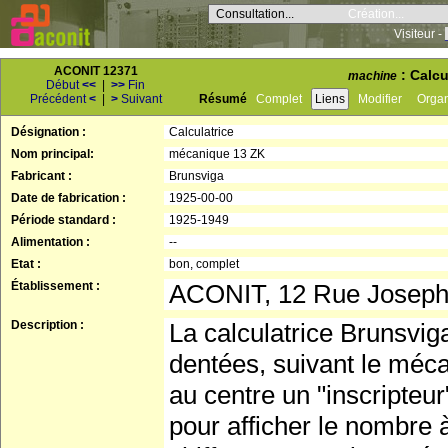
Consultation...
Création...
Visiteur -
ACONIT 12371
: Calcu
machine
Début
<<
|
>>
Fin
Précédent
<
|
>
Suivant
Résumé
Complet
Liens
Modifier
Orga
Désignation :
Calculatrice
Nom principal:
mécanique 13 ZK
Fabricant :
Brunsviga
Date de fabrication :
1925-00-00
Période standard :
1925-1949
Alimentation :
--
Etat :
bon, complet
Établissement :
ACONIT, 12 Rue Josep
Description :
La calculatrice Brunsvig
dentées, suivant le méc
au centre un "inscripteur
pour afficher le nombre à