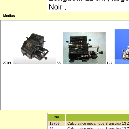
Noir ,
Médias
12709
55
127
No
12709
Calculatrice mécanique Brunsviga 13 
55
Calculatrice mécanique Brunsviga 13 Z