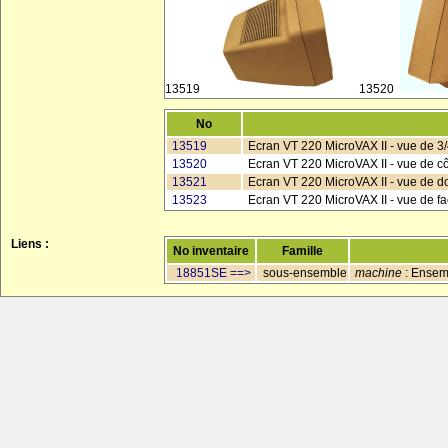
13519
13520
No
13519
Ecran VT 220 MicroVAX II - vue de 3/
13520
Ecran VT 220 MicroVAX II - vue de c
13521
Ecran VT 220 MicroVAX II - vue de do
13523
Ecran VT 220 MicroVAX II - vue de face
Liens :
No inventaire
Famille
18851SE ==>
sous-ensemble
machine
: Ensemb