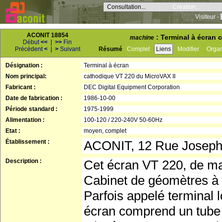
Consultation...
Création...
Visiteur -
ACONIT 18854
: Terminal à écran 
machine
Début
<<
|
>>
Fin
Précédent
<
|
>
Suivant
Résumé
Complet
Liens
Modifier
Orga
Désignation :
Terminal à écran
Nom principal:
cathodique VT 220 du MicroVAX II
Fabricant :
DEC Digital Equipment Corporation
Date de fabrication :
1986-10-00
Période standard :
1975-1999
Alimentation :
100-120 / 220-240V 50-60Hz
Etat :
moyen, complet
Établissement :
ACONIT, 12 Rue Josep
Description :
Cet écran VT 220, de mar
Cabinet de géomètres à
Parfois appelé terminal 
écran comprend un tube 