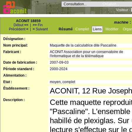
Consultation...
Création...
Visiteur -
ACONIT 18859
:
machine
Début
<<
|
>>
Fin
Précédent
<
|
>
Suivant
Résumé
Complet
Liens
Modifier
Orga
Désignation :
Nom principal:
Maquette de la calculatrice dite Pascaline
Fabricant :
ACONIT Association pour un conservatoire de
l'informatique et de la télématique
Date de fabrication :
2007-09-03
Période standard :
2000-2024
Alimentation :
Etat :
moyen, complet
Établissement :
ACONIT, 12 Rue Josep
Description :
Cette maquette reproduit
"Pascaline". L'ensemble r
habillé de plexiglas. Su
lecture s'effectue sur le