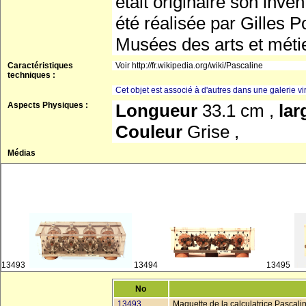
était originaire son inv
été réalisée par Gilles 
Musées des arts et métie
Caractéristiques
Voir http://fr.wikipedia.org/wiki/Pascaline
techniques :
Cet objet est associé à d'autres dans une galerie vir
Aspects Physiques :
Longueur
33.1 cm ,
la
Couleur
Grise ,
Médias
13493
13494
13495
No
13493
Maquette de la calculatrice Pascali