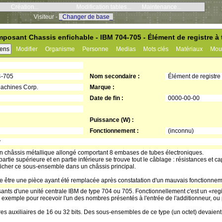
Création...
Modification tables...
Maintenance...
Visiteur -
_Changer de base_
posant Chassis enfichable - IBM 704-705 - Élément de registre à 
iens
Modifier
Organisme
Personne
Medias
Mots clés
Matériaux
Mou
4-705
Nom secondaire :
Élément de registre
Machines Corp.
Marque :
Date de fin :
0000-00-00
Puissance (W) :
Fonctionnement :
(inconnu)
y
 châssis métallique allongé comportant 8 embases de tubes électroniques.
artie supérieure et en partie inférieure se trouve tout le câblage : résistances et c
icher ce sous-ensemble dans un châssis principal.
 être une pièce ayant été remplacée après constatation d'un mauvais fonctionnem
ants d'une unité centrale IBM de type 704 ou 705. Fonctionnellement c'est un «regist
r exemple pour recevoir l'un des nombres présentés à l'entrée de l'additionneur, ou po
stres auxiliaires de 16 ou 32 bits. Des sous-ensembles de ce type (un octet) devaien