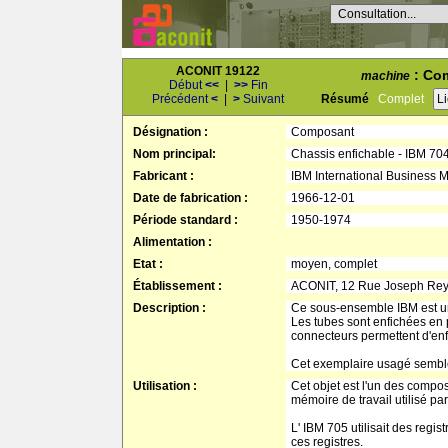
Consultation...
ACONIT 19122
: Com
machine
Début
<<
|
>>
Fin
Précédent
<
|
>
Suivant
Résumé
Complet
L
Désignation :
Composant
Nom principal:
Chassis enfichable - IBM 70
Fabricant :
IBM International Business 
Date de fabrication :
1966-12-01
Période standard :
1950-1974
Alimentation :
Etat :
moyen, complet
Établissement :
ACONIT, 12 Rue Joseph Re
Description :
Ce sous-ensemble IBM est un
Les tubes sont enfichées en p
connecteurs permettent d'enf
Cet exemplaire usagé semble
Utilisation :
Cet objet est l'un des compos
mémoire de travail utilisé pa
L' IBM 705 utilisait des regi
ces registres.