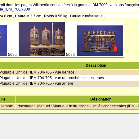
ait dans les pages Wikipedia consacrées à la gamme IBM 7000, versions française 
Série_IBM_700/7000
24.6 cm ,
Hauteur
2.7 cm ,
Poids
0.56 kg ,
Couleur
métallique ,
5625
5626
Description
lugable Unit de l'IBM 704-705 - vue de face
ugable Unit de l'IBM 704-705 - vue rapprochée sur les tubes
ugable Unit de l'IBM 704-705 - vue arrière
ille
Désignation
nsemble
document
: Manuel : Manuel d'instructions - Unités connectables (IBM -