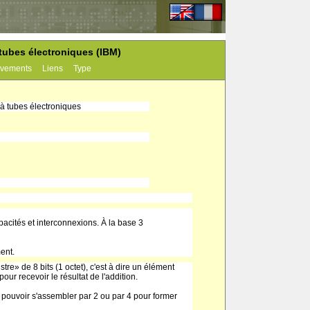
tubes électroniques (IBM)
vements
Liens
Type
 à tubes électroniques
apacités et interconnexions. À la base 3
ent.
re» de 8 bits (1 octet), c'est à dire un élément
ur recevoir le résultat de l'addition.
t pouvoir s'assembler par 2 ou par 4 pour former