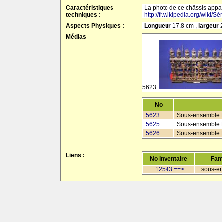
Caractéristiques
La photo de ce châssis appar
techniques :
http://fr.wikipedia.org/wiki/
Aspects Physiques :
Longueur
17.8 cm ,
largeur
Médias
5623
No
5623
Sous-ensemble P
5625
Sous-ensemble Pl
5626
Sous-ensemble Pl
Liens :
No inventaire
Fam
12543 ==>
sous-e