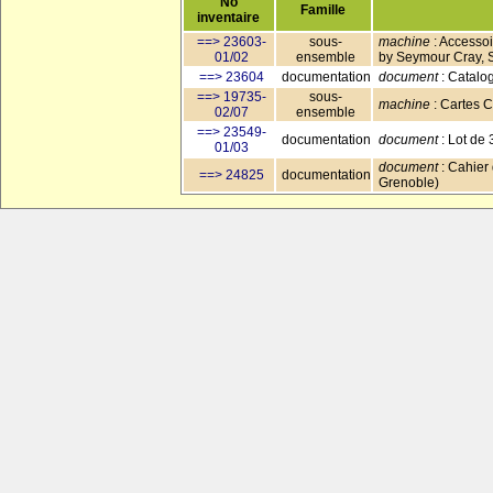
No
Famille
inventaire
==> 23603-
sous-
machine
: Accessoi
01/02
ensemble
by Seymour Cray, S
==> 23604
documentation
document
: Catalo
==> 19735-
sous-
machine
: Cartes 
02/07
ensemble
==> 23549-
documentation
document
: Lot de
01/03
document
: Cahier 
==> 24825
documentation
Grenoble)