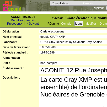
Consultation...
Création...
Visiteur -
ACONIT 19735-01
: Carte électronique doub
machine
Début
<<
|
>>
Fin
Précédent
<
|
>
Suivant
Résumé
Complet
Liens
Modifier
Orga
Désignation :
Carte électronique
Nom principal:
double CRAY XMP
Fabricant :
CRAY Cray Research by Seymour Cray, Seattle
Date de fabrication :
1982-00-00
Période standard :
1975-1999
Alimentation :
Etat :
bon, complet
Établissement :
ACONIT, 12 Rue Josep
Description :
La carte Cray XMP est un
ensemble) de l'ordinate
Nucléaires de Grenoble