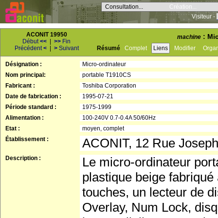
Consultation...
Création...
Visiteur -
ACONIT 19950
: Mi
machine
Début
<<
|
>>
Fin
Précédent
<
|
>
Suivant
Résumé
Complet
Liens
Modifier
Orga
Désignation :
Micro-ordinateur
Nom principal:
portable T1910CS
Fabricant :
Toshiba Corporation
Date de fabrication :
1995-07-21
Période standard :
1975-1999
Alimentation :
100-240V 0.7-0.4A 50/60Hz
Etat :
moyen, complet
Établissement :
ACONIT, 12 Rue Josep
Description :
Le micro-ordinateur por
plastique beige fabriqué 
touches, un lecteur de d
Overlay, Num Lock, disqu