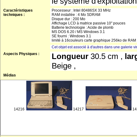
le système d'exploitat
Caractéristiques
Processeur : Intel 80486SX 33 MHz
techniques :
RAM installée : 4 Mo SDRAM
Disque dur : 200 Mo
Affichage LCD à matrice passive 10" pouces
Batterie technologie : Acide de plomb
MS DOS 6.20 / MS Windows 3.1
SE fourni : Windows 3.1
limité à 16couleurs carte graphique 256ko de RAM
Cet objet est associé à d'autres dans une galerie vir
Aspects Physiques :
Longueur
30.5 cm ,
la
Beige ,
Médias
14216
14217
1