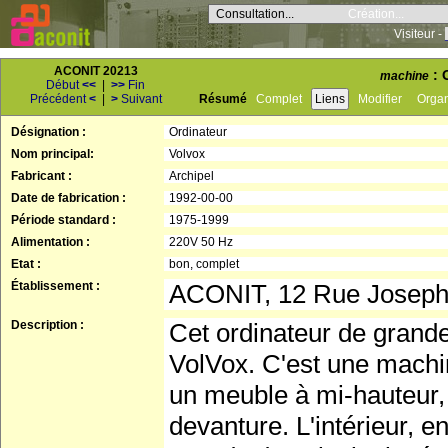
Consultation...
Création...
Visiteur -
ACONIT 20213
: 
machine
Début
<<
|
>>
Fin
Précédent
<
|
>
Suivant
Résumé
Complet
Liens
Modifier
Orga
Désignation :
Ordinateur
Nom principal:
Volvox
Fabricant :
Archipel
Date de fabrication :
1992-00-00
Période standard :
1975-1999
Alimentation :
220V 50 Hz
Etat :
bon, complet
Établissement :
ACONIT, 12 Rue Josep
Description :
Cet ordinateur de grand
VolVox. C'est une machin
un meuble à mi-hauteur,
devanture. L'intérieur, e