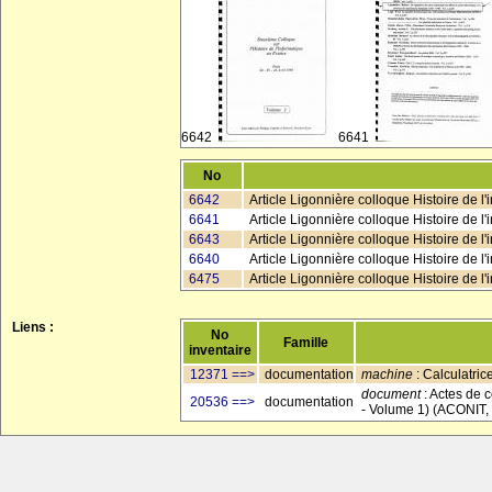
6642
6641
No
6642
Article Ligonnière colloque Histoire de l
6641
Article Ligonnière colloque Histoire de l
6643
Article Ligonnière colloque Histoire de l
6640
Article Ligonnière colloque Histoire de l'
6475
Article Ligonnière colloque Histoire de l'
Liens :
No
Famille
inventaire
12371 ==>
documentation
machine
: Calculatri
document
: Actes de c
20536 ==>
documentation
- Volume 1) (ACONIT, P