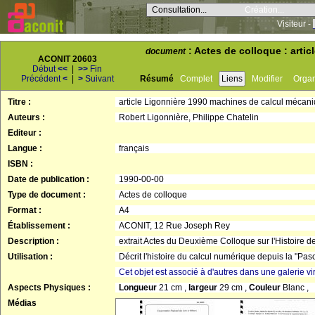
Consultation...
Création...
Visiteur -
: Actes de colloque : arti
document
ACONIT 20603
Début
<<
|
>>
Fin
Précédent
<
|
>
Suivant
Résumé
Complet
Liens
Modifier
Orga
Titre :
article Ligonnière 1990 machines de calcul mécan
Auteurs :
Robert Ligonnière, Philippe Chatelin
Editeur :
Langue :
français
ISBN :
Date de publication :
1990-00-00
Type de document :
Actes de colloque
Format :
A4
Établissement :
ACONIT, 12 Rue Joseph Rey
Description :
extrait Actes du Deuxième Colloque sur l'Histoire de
Utilisation :
Décrit l'histoire du calcul numérique depuis la "Pas
Cet objet est associé à d'autres dans une galerie vir
Aspects Physiques :
Longueur
21 cm ,
largeur
29 cm ,
Couleur
Blanc ,
Médias