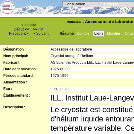
Consultation...
Création...
: Accessoire de laboratoir
machine
ILL 0002
Début
<<
|
>>
Fin
Précédent
<
|
>
Suivant
Résumé
Complet
Liens
Modifier
Orga
Désignation :
Accessoire de laboratoire
Nom principal:
Cryostat orange à l'hélium
Fabricant :
AS Scientific Products Ltd., ILL, Institut Laue-Lange
Date de fabrication :
1975-00-00
Période standard :
1975-1999
Alimentation :
Etat :
bon, complet
Établissement :
ILL, Institut Laue-Langev
Description :
Le cryostat est constitué
d'hélium liquide entoura
température variable. Cet