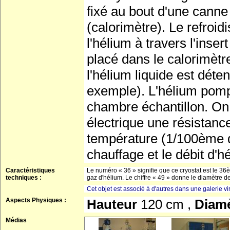
fixé au bout d'une canne 
(calorimètre). Le refroi
l'hélium à travers l'inse
placé dans le calorimètre
l'hélium liquide est dé
exemple). L'hélium pomp
chambre échantillon. On 
électrique une résistance
température (1/100ème de
chauffage et le débit d'h
Caractéristiques
Le numéro « 36 » signifie que ce cryostat est le 36ème 
techniques :
gaz d'hélium. Le chiffre « 49 » donne le diamètre de
Cet objet est associé à d'autres dans une galerie vir
Aspects Physiques :
Hauteur
120 cm ,
Diam
Médias