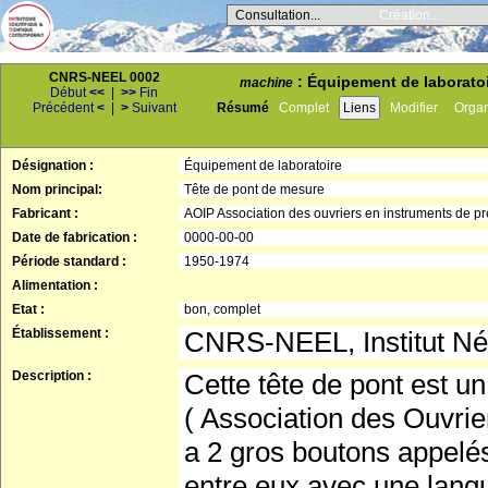
Consultation...
Création...
CNRS-NEEL 0002
: Équipement de laboratoi
machine
Début
<<
|
>>
Fin
Précédent
<
|
>
Suivant
Résumé
Complet
Liens
Modifier
Orga
Désignation :
Équipement de laboratoire
Nom principal:
Tête de pont de mesure
Fabricant :
AOIP Association des ouvriers en instruments de pr
Date de fabrication :
0000-00-00
Période standard :
1950-1974
Alimentation :
Etat :
bon, complet
Établissement :
CNRS-NEEL, Institut Né
Description :
Cette tête de pont est u
( Association des Ouvrier
a 2 gros boutons appelés
entre eux avec une langu