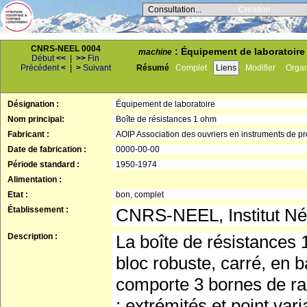
Consultation...
Création...
CNRS-NEEL 0004
: Équipement de laboratoire 
machine
Début
<<
|
>>
Fin
Précédent
<
|
>
Suivant
Résumé
Complet
Liens
Modifier
Orga
Désignation :
Équipement de laboratoire
Nom principal:
Boîte de résistances 1 ohm
Fabricant :
AOIP Association des ouvriers en instruments de pr
Date de fabrication :
0000-00-00
Période standard :
1950-1974
Alimentation :
Etat :
bon, complet
Établissement :
CNRS-NEEL, Institut Né
Description :
La boîte de résistances 
bloc robuste, carré, en b
comporte 3 bornes de ra
: extrémités et point vari