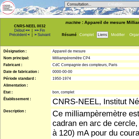
Consultation...
Création...
: Appareil de mesure Milli
machine
CNRS-NEEL 0032
Début
<<
|
>>
Fin
Précédent
<
|
>
Suivant
Résumé
Complet
Liens
Modifier
Orga
Désignation :
Appareil de mesure
Nom principal:
Milliampèremètre CP4
Fabricant :
CdC Compagnie des compteurs, Paris
Date de fabrication :
0000-00-00
Période standard :
1950-1974
Alimentation :
Etat :
bon, complet
Établissement :
CNRS-NEEL, Institut Né
Description :
Ce milliampèremètre est 
cadran en arc de cercle,
à 120) mA pour du coura