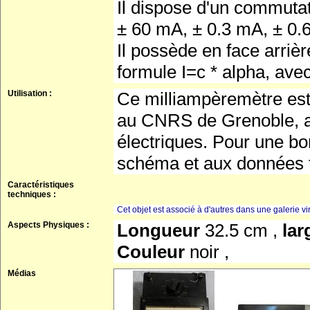
Il dispose d'un commuta
± 60 mA, ± 0.3 mA, ± 0.6
Il possède en face arrièr
formule I=c * alpha, ave
Utilisation :
Ce milliampèremètre est u
au CNRS de Grenoble, af
électriques. Pour une bon
schéma et aux données t
Caractéristiques
techniques :
Cet objet est associé à d'autres dans une galerie vir
Aspects Physiques :
Longueur
32.5 cm ,
la
Couleur
noir ,
Médias