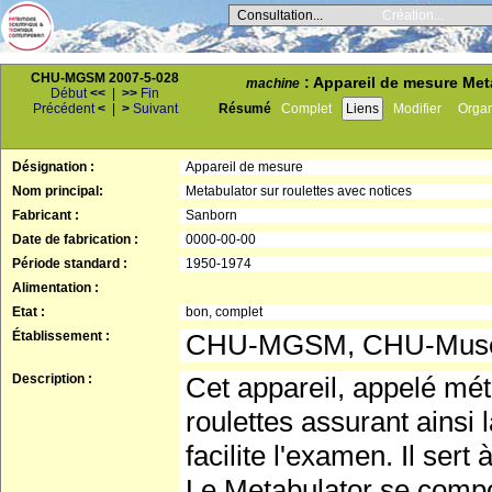
Consultation...
Création...
CHU-MGSM 2007-5-028
: Appareil de mesure Met
machine
Début
<<
|
>>
Fin
Précédent
<
|
>
Suivant
Résumé
Complet
Liens
Modifier
Orga
Désignation :
Appareil de mesure
Nom principal:
Metabulator sur roulettes avec notices
Fabricant :
Sanborn
Date de fabrication :
0000-00-00
Période standard :
1950-1974
Alimentation :
Etat :
bon, complet
Établissement :
CHU-MGSM, CHU-Musée 
Description :
Cet appareil, appelé mé
roulettes assurant ainsi l
facilite l'examen. Il se
Le Metabulator se comp