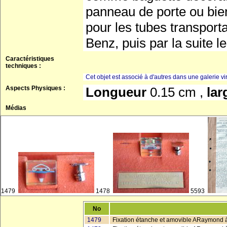
panneau de porte ou bie
pour les tubes transporta
Benz, puis par la suite 
Caractéristiques
techniques :
Cet objet est associé à d'autres dans une galerie vir
Aspects Physiques :
Longueur
0.15 cm ,
la
Médias
1479
1478
5593
No
1479
Fixation étanche et amovible ARaymond à 