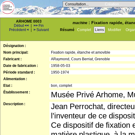
Consultation...
Création...
ARHOME 0003
: Fixation rapide, éta
machine
Début
<<
|
>>
Fin
Précédent
<
|
>
Suivant
Résumé
Complet
Liens
Modifier
Orga
Désignation :
Nom principal:
Fixation rapide, étanche et amovible
Fabricant :
ARaymond, Cours Berriat, Grenoble
Date de fabrication :
1958-05-03
Période standard :
1950-1974
Alimentation :
Etat :
bon, complet
Établissement :
Musée Privé Arhome, Mus
Description :
Jean Perrochat, directe
l'inventeur de ce dispositi
Ce dispositif de fixation
matière plastique, à la 