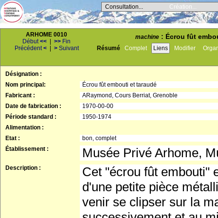
Consultation...
Création...
ARHOME 0010
: Écrou fût embou
machine
Début
<<
|
>>
Fin
Précédent
<
|
>
Suivant
Résumé
Complet
Liens
Modifier
Orga
Désignation :
Nom principal:
Écrou fût embouti et taraudé
Fabricant :
ARaymond, Cours Berriat, Grenoble
Date de fabrication :
1970-00-00
Période standard :
1950-1974
Alimentation :
Etat :
bon, complet
Établissement :
Musée Privé Arhome, Mus
Description :
Cet "écrou fût embouti"
d'une petite pièce métal
venir se clipser sur la ma
successivement et au mi