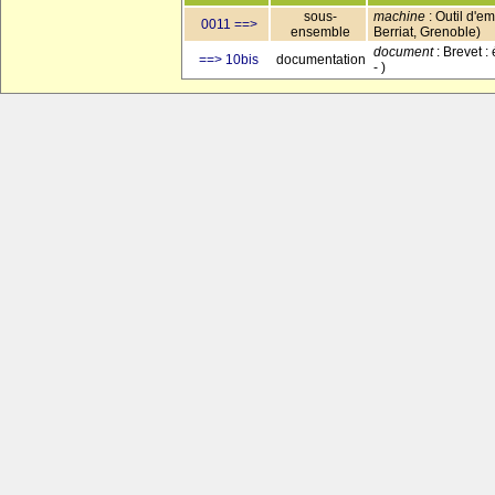
sous-
machine
: Outil d'e
0011 ==>
ensemble
Berriat, Grenoble)
document
: Brevet :
==> 10bis
documentation
- )