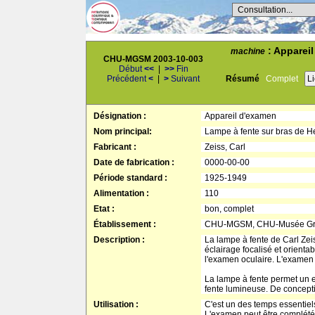
Consultation...
: Appareil
machine
CHU-MGSM 2003-10-003
Début
<<
|
>>
Fin
Précédent
<
|
>
Suivant
Résumé
Complet
L
Désignation :
Appareil d'examen
Nom principal:
Lampe à fente sur bras de H
Fabricant :
Zeiss, Carl
Date de fabrication :
0000-00-00
Période standard :
1925-1949
Alimentation :
110
Etat :
bon, complet
Établissement :
CHU-MGSM, CHU-Musée Gren
Description :
La lampe à fente de Carl Zeis
éclairage focalisé et orienta
l'examen oculaire. L'examen 
La lampe à fente permet un ex
fente lumineuse. De concepti
Utilisation :
C'est un des temps essentiels
L'examen peut être complété p