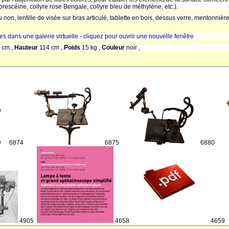
luorescéine, collyre rose Bengale, collyre bleu de méthylène, etc.).
u non, lentille de visée sur bras articulé, tablette en bois, dessus verre, mentonnièr
res dans une galerie virtuelle - cliquez pour ouvrir une nouvelle fenêtre
 cm ,
Hauteur
114 cm ,
Poids
15 kg ,
Couleur
noir ,
6874
6875
6880
4905
4658
4659