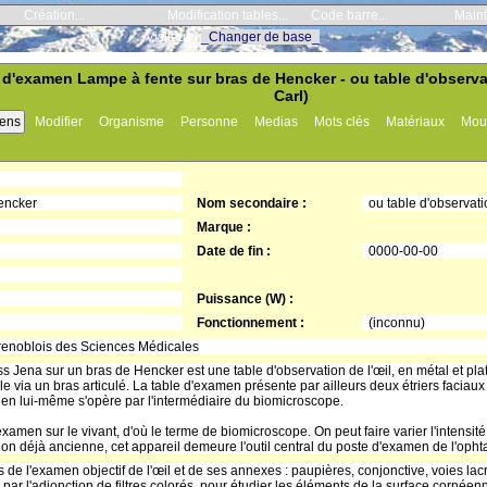
Création...
Modification tables...
Code barre...
Maint
Visiteur -
_Changer de base_
 d'examen Lampe à fente sur bras de Hencker - ou table d'observa
Carl)
iens
Modifier
Organisme
Personne
Medias
Mots clés
Matériaux
Mou
encker
Nom secondaire :
ou table d'observat
Marque :
Date de fin :
0000-00-00
Puissance (W) :
Fonctionnement :
(inconnu)
oblois des Sciences Médicales
s Jena sur un bras de Hencker est une table d'observation de l'œil, en métal et pla
ble via un bras articulé. La table d'examen présente par ailleurs deux étriers faciau
en lui-même s'opère par l'intermédiaire du biomicroscope.
amen sur le vivant, d'où le terme de biomicroscope. On peut faire varier l'intensité
on déjà ancienne, cet appareil demeure l'outil central du poste d'examen de l'opht
 de l'examen objectif de l'œil et de ses annexes : paupières, conjonctive, voies lacr
ar l'adjonction de filtres colorés, pour étudier les éléments de la surface cornéenn