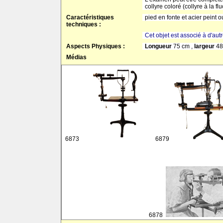
collyre coloré (collyre à la f
Caractéristiques
pied en fonte et acier peint o
techniques :
Cet objet est associé à d'aut
Aspects Physiques :
Longueur
75 cm ,
largeur
48
Médias
6873
6879
6878