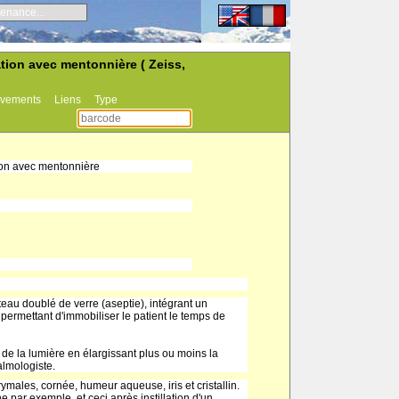
enance...
tion avec mentonnière ( Zeiss,
vements
Liens
Type
ion avec mentonnière
teau doublé de verre (aseptie), intégrant un
x permettant d'immobiliser le patient le temps de
 de la lumière en élargissant plus ou moins la
almologiste.
ymales, cornée, humeur aqueuse, iris et cristallin.
e par exemple, et ceci après instillation d'un