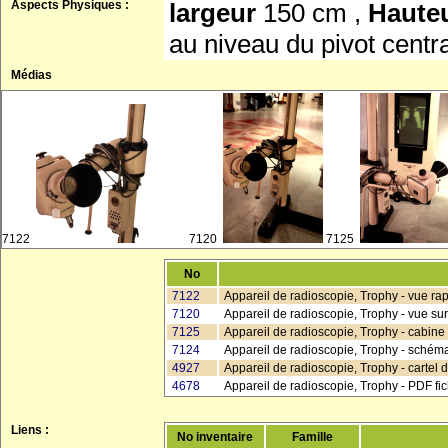
Aspects Physiques :
largeur
150 cm ,
Haute
au niveau du pivot centra
Médias
7122
7120
7125
No
7122
Appareil de radioscopie, Trophy - vue ra
7120
Appareil de radioscopie, Trophy - vue sur
7125
Appareil de radioscopie, Trophy - cabin
7124
Appareil de radioscopie, Trophy - schéma
4927
Appareil de radioscopie, Trophy - cartel
4678
Appareil de radioscopie, Trophy - PDF f
Liens :
No inventaire
Famille