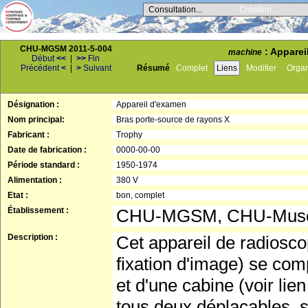
Consultation...
Création...
CHU-MGSM 2011-5-004
: Apparei
machine
Début
<<
|
>>
Fin
Précédent
<
|
>
Suivant
Résumé
Complet
Liens
Modifier
Orga
Désignation :
Appareil d'examen
Nom principal:
Bras porte-source de rayons X
Fabricant :
Trophy
Date de fabrication :
0000-00-00
Période standard :
1950-1974
Alimentation :
380 V
Etat :
bon, complet
Établissement :
CHU-MGSM, CHU-Musée 
Description :
Cet appareil de radiosco
fixation d'image) se com
et d'une cabine (voir lie
tous deux déplaçables, s