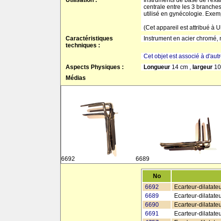
Utilisation :
Instruments de base de l'exa
centrale entre les 3 branches
utilisé en gynécologie. Exemp
(Cet appareil est attribué à U
Caractéristiques
Instrument en acier chromé, 
techniques :
Cet objet est associé à d'aut
Aspects Physiques :
Longueur
14 cm ,
largeur
10
Médias
6692
6689
No
6692
Ecarteur-dilatateu
6689
Ecarteur-dilatateu
6690
Ecarteur-dilatate
6691
Ecarteur-dilatate