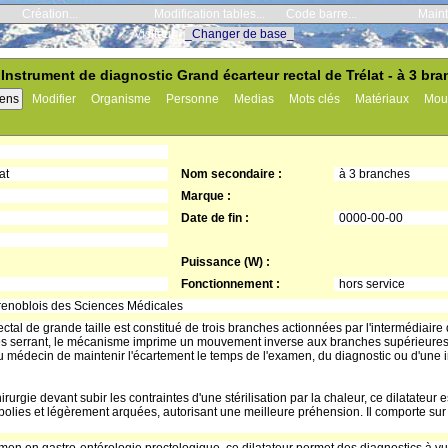
Création...
Modification tables...
Code barre...
Maint
Visiteur -
_Changer de base_
 Instrument de diagnostic Grand écarteur rectal de Trélat - à 3 bra
iens
Modifier
Organisme
Personne
Medias
Mots clés
Matériaux
Mou
at
Nom secondaire :
à 3 branches
Marque :
Date de fin :
0000-00-00
Puissance (W) :
Fonctionnement :
hors service
oblois des Sciences Médicales
ectal de grande taille est constitué de trois branches actionnées par l'intermédiai
es serrant, le mécanisme imprime un mouvement inverse aux branches supérieures, 
 médecin de maintenir l'écartement le temps de l'examen, du diagnostic ou d'une i
urgie devant subir les contraintes d'une stérilisation par la chaleur, ce dilatateur
lies et légèrement arquées, autorisant une meilleure préhension. Il comporte sur