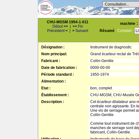
Consultation...
CHU-MGSM 1994-1-011
:
machine
Début
<<
|
>>
Fin
Précédent
<
|
>
Suivant
Résumé
Complet
L
Désignation :
Instrument de diagnostic
Nom principal:
Grand écarteur rectal de Trél
Fabricant :
Collin-Gentile
Date de fabrication :
0000-00-00
Période standard :
1950-1974
Alimentation :
Etat :
bon, complet
Établissement :
CHU-MGSM, CHU-Musée Gren
Description :
Cet écarteur-dilatateur ano-r
centrale non agissante. En l
Une vis de serrage permet au
Collin-Gentile.
Comme tout instrument de chir
manches de serrage sont dépo
fabricant, Collin-Gentile.