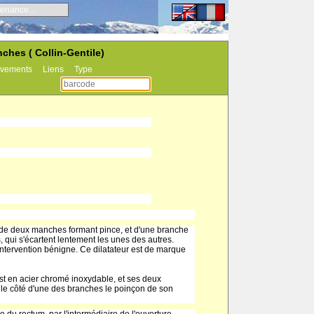
enance...
nches ( Collin-Gentile)
vements
Liens
Type
re de deux manches formant pince, et d'une branche
qui s'écartent lentement les unes des autres.
ntervention bénigne. Ce dilatateur est de marque
 est en acier chromé inoxydable, et ses deux
 le côté d'une des branches le poinçon de son