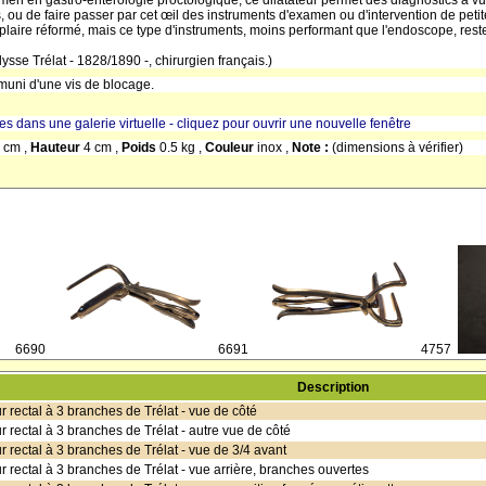
men en gastro-entérologie proctologique, ce dilatateur permet des diagnostics à vue
, ou de faire passer par cet œil des instruments d'examen ou d'intervention de petit
laire réformé, mais ce type d'instruments, moins performant que l'endoscope, reste 
lysse Trélat - 1828/1890 -, chirurgien français.)
muni d'une vis de blocage.
res dans une galerie virtuelle - cliquez pour ouvrir une nouvelle fenêtre
 cm ,
Hauteur
4 cm ,
Poids
0.5 kg ,
Couleur
inox ,
Note :
(dimensions à vérifier)
6690
6691
4757
Description
r rectal à 3 branches de Trélat - vue de côté
r rectal à 3 branches de Trélat - autre vue de côté
ur rectal à 3 branches de Trélat - vue de 3/4 avant
ur rectal à 3 branches de Trélat - vue arrière, branches ouvertes