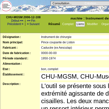
Consultation...
Création...
CHU-MGSM 2006-12-108
: Instrument de
machine
Début
<<
|
>>
Fin
Précédent
<
|
>
Suivant
Résumé
Complet
Liens
Modifier
Orga
Désignation :
Instrument de chirurgie
Nom principal:
Pince coupante de Liston
Fabricant :
Caducée (ex Aesculap)
Date de fabrication :
0000-00-00
Période standard :
1950-1974
Alimentation :
Etat :
bon, complet
Établissement :
CHU-MGSM, CHU-Musée 
Description :
L'outil se présente sous
extrémité agissante de d
cisailles. Les deux man
un ressort intérieur perm