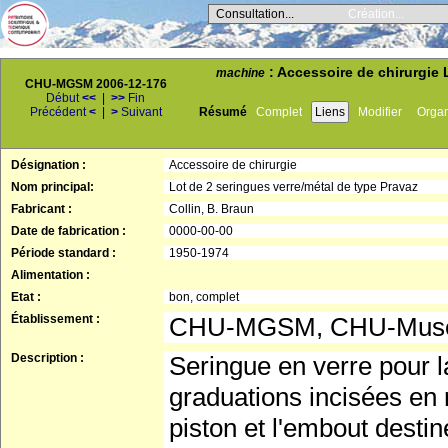
Consultation...
Création...
: Accessoire de chirurgie 
machine
CHU-MGSM 2006-12-176
Début
<<
|
>>
Fin
Précédent
<
|
>
Suivant
Résumé
Complet
Liens
Modifier
Orga
Désignation :
Accessoire de chirurgie
Nom principal:
Lot de 2 seringues verre/métal de type Pravaz
Fabricant :
Collin, B. Braun
Date de fabrication :
0000-00-00
Période standard :
1950-1974
Alimentation :
Etat :
bon, complet
Établissement :
CHU-MGSM, CHU-Musée 
Description :
Seringue en verre pour l
graduations incisées en r
piston et l'embout destin