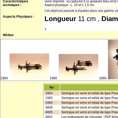
Caractéristiques
verre imprimé : a) caducée 5 cc graduée bleu et b)
techniques :
Aspect physique : L. 10 et 1 1,5 cm
Cet objet est associé à d'autres dans une galerie vir
Aspects Physiques :
Longueur
11 cm ,
Diam
,
Médias
1964
1965
1966
No
1964
Seringue en verre et métal de type Prava
1965
Seringue en verre et métal de type Pravaz
1966
Seringue en verre et métal de type Prav
4806
Seringue en verre et métal de type Pravaz
4805
Seringue en verre et métal de type Prava
4801
Les instruments de chirurgie - PDF fic