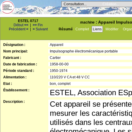
Consultation...
Création...
ESTEL 0717
: Appareil Impulso
machine
Début
<<
|
>>
Fin
Précédent
<
|
>
Suivant
Résumé
Complet
Liens
Modifier
Orga
Désignation :
Appareil
Nom principal:
Impulsographe électromécanique portable
Fabricant :
Cartier
Date de fabrication :
1958-00-00
Période standard :
1950-1974
Alimentation :
110/220 V CA et 48 V CC
Etat :
bon, complet
Établissement :
ESTEL, Association ES
Description :
Cet appareil se présente 
mesurer les caractérist
utilisés dans les centra
électromécanique. Les si