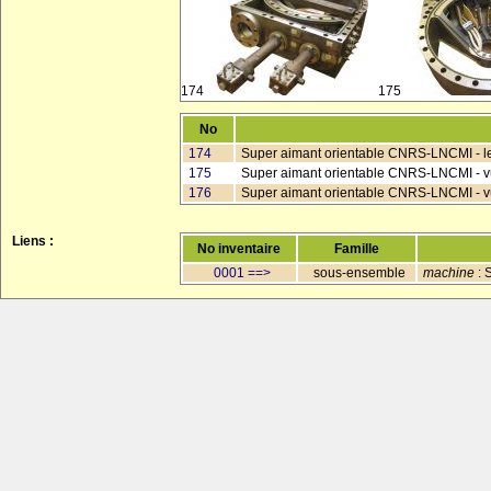
174
175
No
174
Super aimant orientable CNRS-LNCMI - le b
175
Super aimant orientable CNRS-LNCMI - vu
176
Super aimant orientable CNRS-LNCMI - v
Liens :
No inventaire
Famille
0001 ==>
sous-ensemble
machine
: 