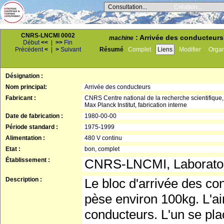
Consultation...
Création...
CNRS-LNCMI 0002
: Arrivée des conducteurs 
machine
Début
<<
|
>>
Fin
Précédent
<
|
>
Suivant
Résumé
Complet
Liens
Modifier
Orga
Désignation :
Nom principal:
Arrivée des conducteurs
Fabricant :
CNRS Centre national de la recherche scientifique,
Max Planck Institut, fabrication interne
Date de fabrication :
1980-00-00
Période standard :
1975-1999
Alimentation :
480 V continu
Etat :
bon, complet
Établissement :
CNRS-LNCMI, Laboratoi
Description :
Le bloc d'arrivée des co
pèse environ 100kg. L'ai
conducteurs. L'un se place