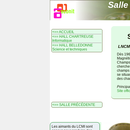
Salle
<== ACCUEIL
<== HALL CHARTREUSE
Informatique
<== HALL BELLEDONNE
LNCMI
Science et techniques
Dès 196
Magnétiq
Champs 
chercheu
champs 
se situa
des cha
Princip
Site offi
<== SALLE PRÉCÉDENTE
Les aimants du LCMI sont