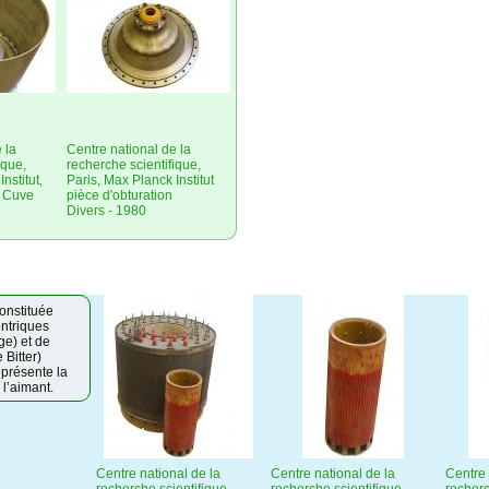
 la
Centre national de la
ique,
recherche scientifique,
nstitut,
Paris, Max Planck Institut
e Cuve
pièce d'obturation
Divers - 1980
constituée
entriques
ge) et de
 Bitter)
eprésente la
 l’aimant.
Centre national de la
Centre national de la
Centre 