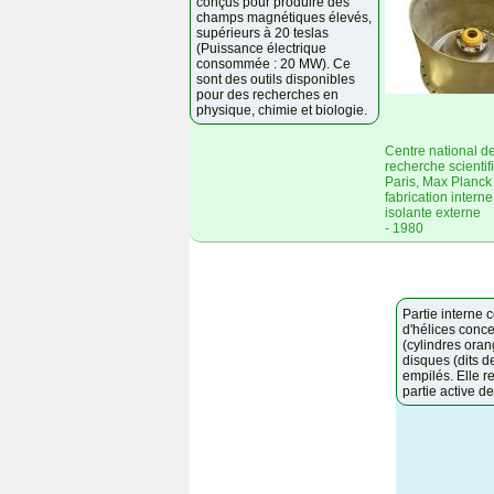
conçus pour produire des
champs magnétiques élevés,
supérieurs à 20 teslas
(Puissance électrique
consommée : 20 MW). Ce
sont des outils disponibles
pour des recherches en
physique, chimie et biologie.
Centre national de
recherche scientif
Paris, Max Planck I
fabrication intern
isolante externe
- 1980
Partie interne 
d'hélices conc
(cylindres oran
disques (dits de
empilés. Elle r
partie active de