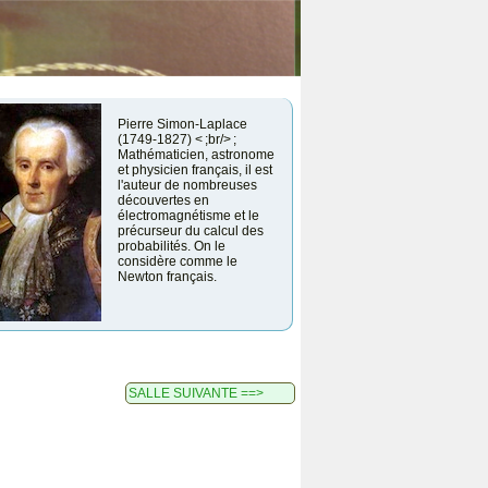
Pierre Simon-Laplace
(1749-1827) < ;br/> ;
Mathématicien, astronome
et physicien français, il est
l'auteur de nombreuses
découvertes en
électromagnétisme et le
précurseur du calcul des
probabilités. On le
considère comme le
Newton français.
SALLE SUIVANTE ==>