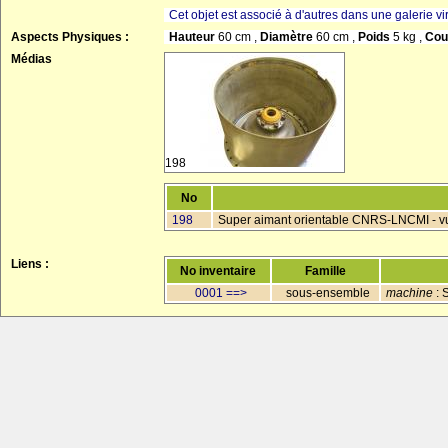
Cet objet est associé à d'autres dans une galerie vir
Aspects Physiques :
Hauteur
60 cm ,
Diamètre
60 cm ,
Poids
5 kg ,
Cou
Médias
198
No
198
Super aimant orientable CNRS-LNCMI - vue
Liens :
No inventaire
Famille
0001 ==>
sous-ensemble
machine
: 