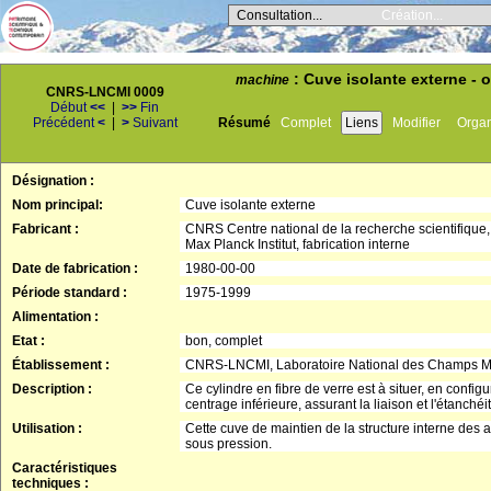
Consultation...
Création...
: Cuve isolante externe - 
machine
CNRS-LNCMI 0009
Début
<<
|
>>
Fin
Précédent
<
|
>
Suivant
Résumé
Complet
Liens
Modifier
Orga
Désignation :
Nom principal:
Cuve isolante externe
Fabricant :
CNRS Centre national de la recherche scientifique,
Max Planck Institut, fabrication interne
Date de fabrication :
1980-00-00
Période standard :
1975-1999
Alimentation :
Etat :
bon, complet
Établissement :
CNRS-LNCMI, Laboratoire National des Champs M
Description :
Ce cylindre en fibre de verre est à situer, en configu
centrage inférieure, assurant la liaison et l'étanch
Utilisation :
Cette cuve de maintien de la structure interne des ai
sous pression.
Caractéristiques
techniques :