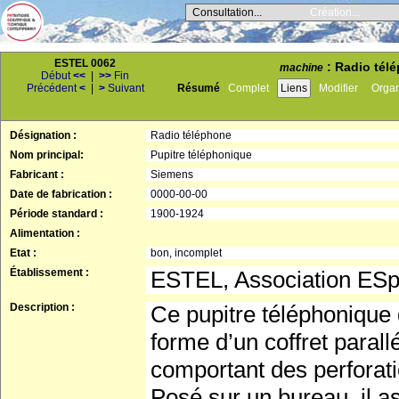
Consultation...
Création...
ESTEL 0062
: Radio télé
machine
Début
<<
|
>>
Fin
Précédent
<
|
>
Suivant
Résumé
Complet
Liens
Modifier
Orga
Désignation :
Radio téléphone
Nom principal:
Pupitre téléphonique
Fabricant :
Siemens
Date de fabrication :
0000-00-00
Période standard :
1900-1924
Alimentation :
Etat :
bon, incomplet
Établissement :
ESTEL, Association ES
Description :
Ce pupitre téléphonique
forme d’un coffret paral
comportant des perforati
Posé sur un bureau, il as