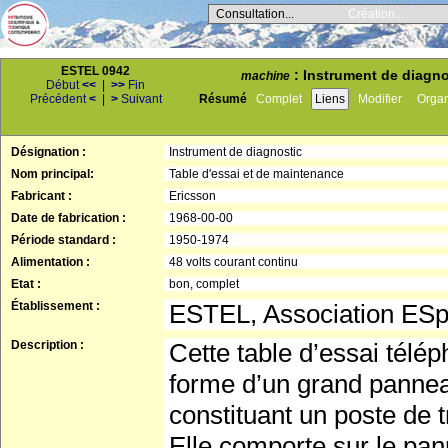
Consultation...
Création...
ESTEL 0942
: Instrument de diagno
machine
Début
<<
|
>>
Fin
Précédent
<
|
>
Suivant
Résumé
Complet
Liens
Modifier
Orga
Désignation :
Instrument de diagnostic
Nom principal:
Table d'essai et de maintenance
Fabricant :
Ericsson
Date de fabrication :
1968-00-00
Période standard :
1950-1974
Alimentation :
48 volts courant continu
Etat :
bon, complet
Établissement :
ESTEL, Association ES
Description :
Cette table d’essai télé
forme d’un grand pannea
constituant un poste de t
Elle comporte sur le pann