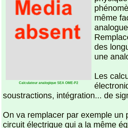
phénomèn
même faç
analogue
Remplace
des long
une anal
Les calc
Calculateur analogique SEA OME-P2
électroni
soustractions, intégration... de si
On va remplacer par exemple un po
circuit électrique qui a la même é