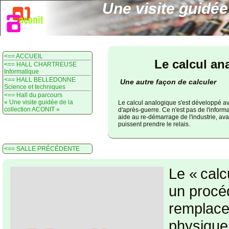
Une visite guidée
<== ACCUEIL
Le calcul an
<== HALL CHARTREUSE
Informatique
<== HALL BELLEDONNE
Une autre façon de calculer
Science et techniques
<== Hall du parcours
« Une visite guidée de la
Le calcul analogique s'est développé av
collection ACONIT »
d'après-guerre. Ce n'est pas de l'inform
aide au re-démarrage de l'industrie, ava
puissent prendre le relais.
<== SALLE PRÉCÉDENTE
Le « calc
un procé
remplac
physique