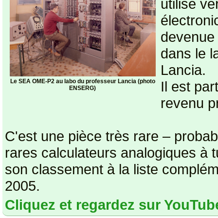
utilisé v
électron
devenue
dans le l
Lancia.
Le SEA OME-P2 au labo du professeur Lancia (photo
Il est pa
ENSERG)
revenu p
C'est une pièce très rare – proba
rares calculateurs analogiques à
son classement à la liste complé
2005.
Cliquez et regardez sur YouTub