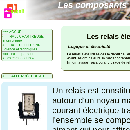
Les composants
<== ACCUEIL
Les relais él
<== HALL CHARTREUSE
Informatique
<== HALL BELLEDONNE
Logique et électricité
Science et techniques
<== Hall du parcours
Le relais a été utilisé dès le début de l'él
« Les composants »
Avant les ordinateurs, la mécanographi
l'informatique) faisait grand usage de rel
<== SALLE PRÉCÉDENTE
Un relais est constit
autour d'un noyau m
courant électrique tr
l'ensemble se comp
aimant qui peut attir