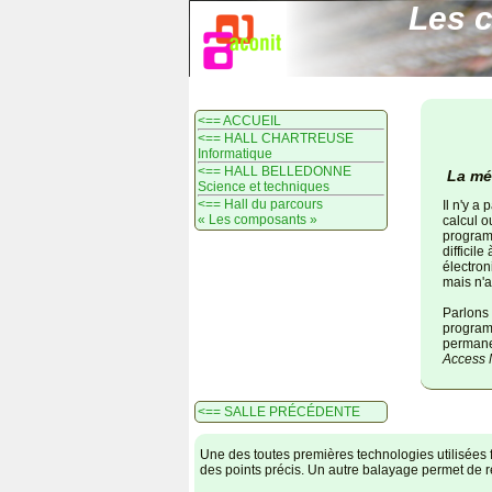
Les 
<== ACCUEIL
<== HALL CHARTREUSE
Informatique
<== HALL BELLEDONNE
La mé
Science et techniques
<== Hall du parcours
Il n'y a
« Les composants »
calcul o
programm
difficil
électron
mais n'a
Parlons 
programm
permane
Access
<== SALLE PRÉCÉDENTE
Une des toutes premières technologies utilisées 
des points précis. Un autre balayage permet de re