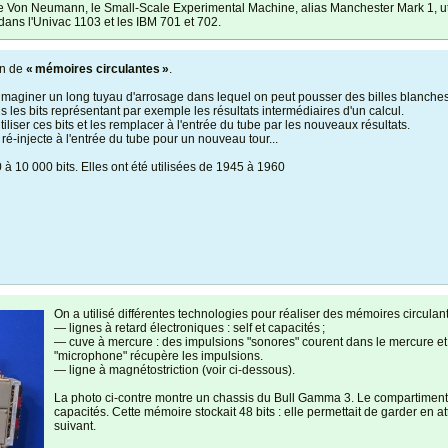
ture Von Neumann, le Small-Scale Experimental Machine, alias Manchester Mark 1, ut
dans l'Univac 1103 et les IBM 701 et 702.
on de
« mémoires circulantes »
.
imaginer un long tuyau d'arrosage dans lequel on peut pousser des billes blanches 
s les bits représentant par exemple les résultats intermédiaires d'un calcul.
tiliser ces bits et les remplacer à l'entrée du tube par les nouveaux résultats.
é-injecte à l'entrée du tube pour un nouveau tour...
à 10 000 bits. Elles ont été utilisées de 1945 à 1960
On a utilisé différentes technologies pour réaliser des mémoires circulant
— lignes à retard électroniques : self et capacités ;
— cuve à mercure : des impulsions "sonores" courent dans le mercure et r
"microphone" récupère les impulsions.
— ligne à magnétostriction (voir ci-dessous).
La photo ci-contre montre un chassis du Bull Gamma 3. Le compartiment fe
capacités. Cette mémoire stockait 48 bits : elle permettait de garder en 
suivant.