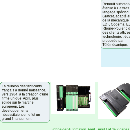
Renault automati
établie à Castre
langage spécifiqu
Grafcet, adapté 
de la mécanique 
EDF, Cogema, E
Rhône-Poulenc d
des clients attitré
technologie, , ég
proposée par
Télémécanique.
La réunion des fabricants
français a donné naissance,
vers 1984, a la création d'une
firme unique, April, plus
solide sur le marché
européen. Les
développements
nécessitaient en effet un
grand financement.
Schneider Automation, April
April Lot de 2 cartes