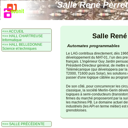
Salle René Perret
<== ACCUEIL
Salle René
<== HALL CHARTREUSE
Informatique
<== HALL BELLEDONNE
Automates programmables
Science et techniques
Le LAG contribua directement, dès 1966
développement du MAT-01, l’un des prem
français. L'ingénieur Guy Jardin persu
Président-Directeur général, de mettre s
Télémécanique (qui développera par la s
T2000, T1600 puis Solar), les solutions
passer d'une logique câblée au progra
De son côté, pour concurrencer les circ
classique, la société Merlin-Gerin dével
logiques à semi-conducteurs (transistors
firmes du marché proposeront par la su
les machines PB. Le domaine actuel d
industriels (les API en terme métier) es
grenobloises.
<== SALLE PRÉCÉDENTE