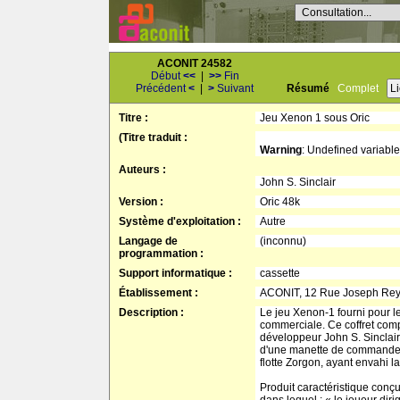
Consultation...
ACONIT 24582
Début
<<
|
>>
Fin
Précédent
<
|
>
Suivant
Résumé
Complet
L
Titre :
Jeu Xenon 1 sous Oric
(Titre traduit :
Warning
: Undefined variable
Auteurs :
John S. Sinclair
Version :
Oric 48k
Système d'exploitation :
Autre
Langage de
(inconnu)
programmation :
Support informatique :
cassette
Établissement :
ACONIT, 12 Rue Joseph Re
Description :
Le jeu Xenon-1 fourni pour l
commerciale. Ce coffret compo
développeur John S. Sinclair. 
d'une manette de commande et
flotte Zorgon, ayant envahi 
Produit caractéristique conç