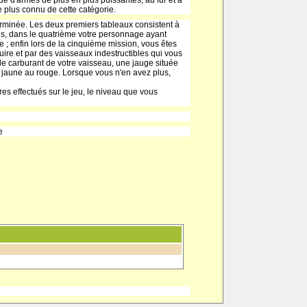
e d'armes de plus en plus puissantes, au fur et à
e plus connu de cette catégorie.
terminée. Les deux premiers tableaux consistent à
ites, dans le quatrième votre personnage ayant
e ; enfin lors de la cinquième mission, vous êtes
ruire et par des vaisseaux indestructibles qui vous
n de carburant de votre vaisseau, une jauge située
u jaune au rouge. Lorsque vous n'en avez plus,
res effectués sur le jeu, le niveau que vous
e