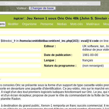
Création...
Modification tables...
Maintenance...
Visiteur -
_Changer de base_
: Jeu Xenon 1 sous Oric Oric 48k (John S. Sinclair -
logiciel
iens
Modifier
Organisme
Personne
Medias
Mots clés
Matériaux
Mou
 $titredoc_fr in
/home/aconit/db/dbaconit/xml_inc.php(163) : eval()'d code
on lin
Editeur :
IJK software, Ian, Jo
éditeur de jeux vidé
Date de publication :
1981-00-00
Langue :
français
Nature du programme :
(non renseigné)
y
es consoles Oric se présente sous la forme d'un support de type cassette-vidéo pren
rte en devanture une jaquette d'identification. Ce jeu-vidéo, mis sur le marché en 1
Il s'agit d'un des tout premiers logiciels ludiques fonctionnant sur Oric. Le jeu, qui
 d'un écran récepteur, propose de jouer le rôle du commandant de la flotte de l'
la planète Radon.
u à destination du grand public, Xenon-1 remporta un franc succès commercial. Il 