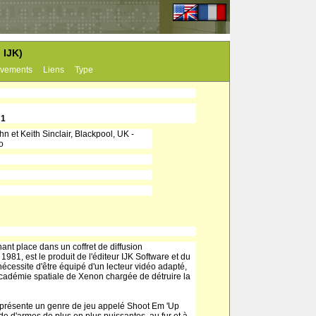
 IJK)
vements
Liens
Type
e
1
hn et Keith Sinclair, Blackpool, UK -
o
ant place dans un coffret de diffusion
981, est le produit de l'éditeur IJK Software et du
 nécessite d'être équipé d'un lecteur vidéo adapté,
académie spatiale de Xenon chargée de détruire la
représente un genre de jeu appelé Shoot Em 'Up