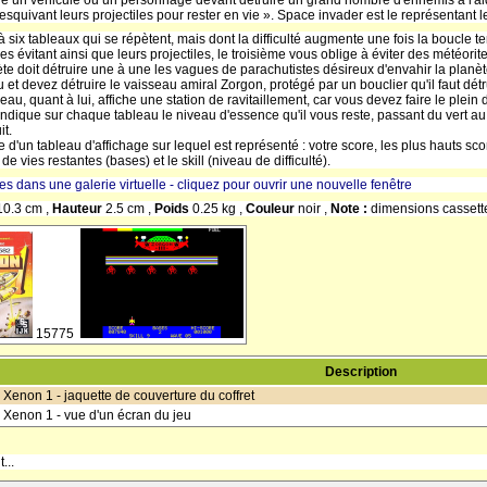
rige un véhicule ou un personnage devant détruire un grand nombre d'ennemis à l'aid
squivant leurs projectiles pour rester en vie ». Space invader est le représentant l
à six tableaux qui se répètent, mais dont la difficulté augmente une fois la boucle 
les évitant ainsi que leurs projectiles, le troisième vous oblige à éviter des météor
ète doit détruire une à une les vagues de parachutistes désireux d'envahir la planèt
 et devez détruire le vaisseau amiral Zorgon, protégé par un bouclier qu'il faut dét
leau, quant à lui, affiche une station de ravitaillement, car vous devez faire le plei
indique sur chaque tableau le niveau d'essence qu'il vous reste, passant du vert a
it.
d'un tableau d'affichage sur lequel est représenté : votre score, les plus hauts sco
e vies restantes (bases) et le skill (niveau de difficulté).
res dans une galerie virtuelle - cliquez pour ouvrir une nouvelle fenêtre
10.3 cm ,
Hauteur
2.5 cm ,
Poids
0.25 kg ,
Couleur
noir ,
Note :
dimensions cassett
15775
Description
 Xenon 1 - jaquette de couverture du coffret
 Xenon 1 - vue d'un écran du jeu
...