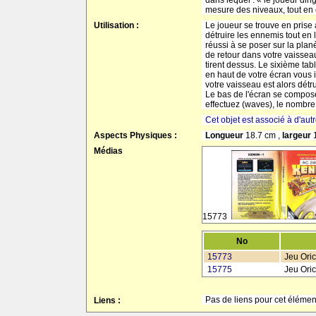
dans lequel : « le joueur di
mesure des niveaux, tout en e
Utilisation :
Le joueur se trouve en prise 
détruire les ennemis tout en 
réussi à se poser sur la plan
de retour dans votre vaisseau
tirent dessus. Le sixième tab
en haut de votre écran vous 
votre vaisseau est alors détru
Le bas de l'écran se compose 
effectuez (waves), le nombre d
Cet objet est associé à d'aut
Aspects Physiques :
Longueur
18.7 cm ,
largeur
Médias
15773
No
15773
Jeu Oric
15775
Jeu Oric
Pas de liens pour cet élément
Liens :