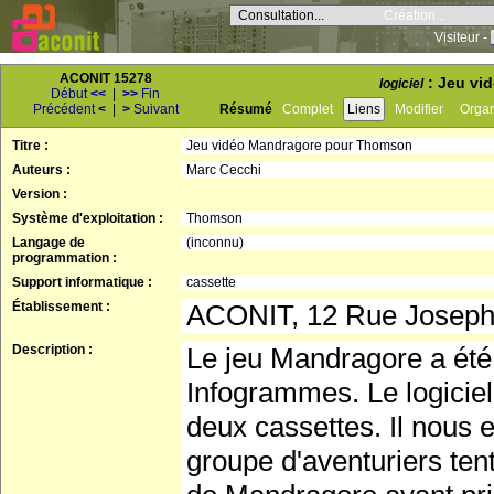
Consultation...
Création...
Visiteur -
ACONIT 15278
: Jeu vi
logiciel
Début
<<
|
>>
Fin
Précédent
<
|
>
Suivant
Résumé
Complet
Liens
Modifier
Orga
Titre :
Jeu vidéo Mandragore pour Thomson
Auteurs :
Marc Cecchi
Version :
Système d'exploitation :
Thomson
Langage de
(inconnu)
programmation :
Support informatique :
cassette
Établissement :
ACONIT, 12 Rue Josep
Description :
Le jeu Mandragore a été
Infogrammes. Le logicie
deux cassettes. Il nous
groupe d'aventuriers te