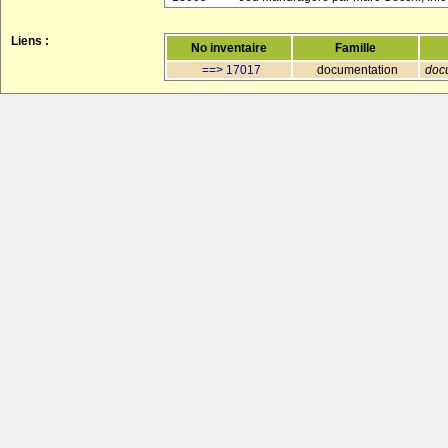
Liens :
No inventaire
Famille
==> 17017
documentation
doc