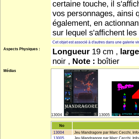
certaine touche, il s'affi
vos personnages, ainsi 
également, en actionnant
sur lequel s'affichent le
Cet objet est associé à d'autres dans une galerie vir
Aspects Physiques :
Longueur
19 cm ,
larg
noir ,
Note :
boîtier
Médias
13004
13005
No
13004
Jeu Mandragore par Marc Cecchi, Info
13005
Jeu Mandragore par Marc Cecchi, Inf