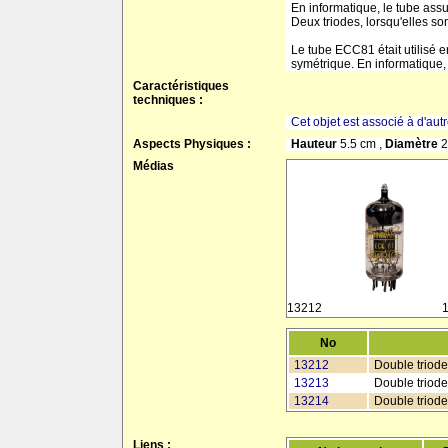
En informatique, le tube assu
Deux triodes, lorsqu'elles so
Le tube ECC81 était utilisé e
symétrique. En informatique,
Caractéristiques
techniques :
Cet objet est associé à d'aut
Aspects Physiques :
Hauteur
5.5 cm ,
Diamètre
2
Médias
13212
No
13212
Double triod
13213
Double triode
13214
Double triode
Liens :