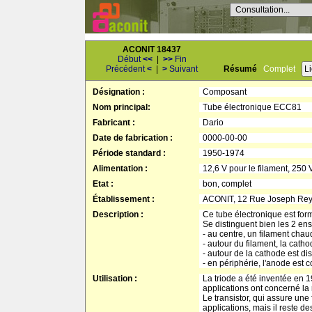
Consultation...
ACONIT 18437
Début
<<
|
>>
Fin
Précédent
<
|
>
Suivant
Résumé
Complet
L
Désignation :
Composant
Nom principal:
Tube électronique ECC81
Fabricant :
Dario
Date de fabrication :
0000-00-00
Période standard :
1950-1974
Alimentation :
12,6 V pour le filament, 250 
Etat :
bon, complet
Établissement :
ACONIT, 12 Rue Joseph Re
Description :
Ce tube électronique est for
Se distinguent bien les 2 ens
- au centre, un filament chaud
- autour du filament, la cath
- autour de la cathode est dis
- en périphérie, l'anode est 
Utilisation :
La triode a été inventée en 1
applications ont concerné la
Le transistor, qui assure un
applications, mais il reste d