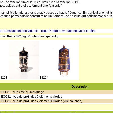
re une fonction "inverseur" équivalente à la fonction NON.
nt couplées entre elles, forment une "bascule".
n amplification de faibles signaux basse ou haute fréquence. En particulier en utilis
 ce tube permettait de construire naturellement une bascule qui peut mémoriser un b
res dans une galerie virtuelle - cliquez pour ouvrir une nouvelle fenêtre
 cm ,
Poids
0.01 kg ,
Couleur
transparent ,
13213
13214
Description
e ECC81 - vue côté du marquage
 ECC81 - vue de profil des 2 éléments triodes
 ECC81 - vue de profil des 2 éléments triodes (vue couchée)