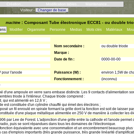
Création...
Modification tables...
Maintenance...
Visiteur -
_Changer de base_
: Composant Tube électronique ECC81 - ou double triod
machine
iens
Modifier
Organisme
Personne
Medias
Mots clés
Matériaux
Mou
Nom secondaire :
ou double triode
Marque :
Date de fin :
0000-00-00
V pour l'anode
Puissance (W) :
environ 1,5W de cha
Fonctionnement :
(inconnu)
y
mé d'une ampoule en verre sans embase distincte. Les 9 contacts d'alimentation son
embles triode à l'intérieur. Chaque triode comprend :
, qui est alimenté en 12,6 V ;
ode est constituée d'un cylindre chauffé qui émet des électrons ;
posé un fil enroulé en spirale formant la grille dont la fonction est soit de laisser p
constituée d'une plaque métallique alimentée en 250 V de manière à collecter les éle
906 par Lee de Forest. L'adjonction d'une grille entre la cathode et l'anode permet 
 radio, puis se sont répandues dans tous les domaines de l'électronique.
e fonction équivalente avec une consommation et un encombrement beaucoup plus fa
es cas d'emplois importants (très grande puissance, très grande linéarité d'amplificat