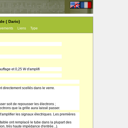
e ( Dario)
vements
Liens
Type
uffage et 0,25 W d'amplifi
t directement scellés dans le verre.
asser soit de repousser les électrons ;
ctrons que la grille aura laissé passer.
d'amplifier les signaux électriques. Les premières
ible ont remplacé le tube dans la plupart des
ion, très haute impédance d'entrée...).