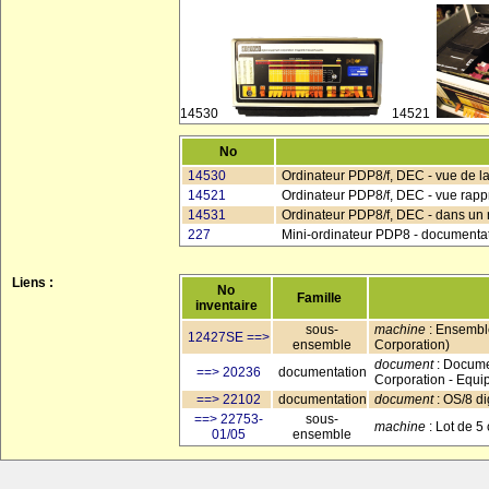
14530
14521
No
14530
Ordinateur PDP8/f, DEC - vue de l
14521
Ordinateur PDP8/f, DEC - vue rappr
14531
Ordinateur PDP8/f, DEC - dans un 
227
Mini-ordinateur PDP8 - documenta
Liens :
No
Famille
inventaire
sous-
machine
: Ensembl
12427SE ==>
ensemble
Corporation)
document
: Docume
==> 20236
documentation
Corporation - Equi
==> 22102
documentation
document
: OS/8 di
==> 22753-
sous-
machine
: Lot de 5
01/05
ensemble