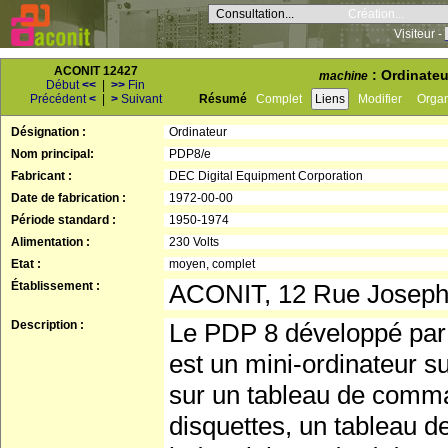
Consultation...
Création...
Visiteur -
ACONIT 12427
: Ordinateu
machine
Début
<<
|
>>
Fin
Précédent
<
|
>
Suivant
Résumé
Complet
Liens
Modifier
Orga
Désignation :
Ordinateur
Nom principal:
PDP8/e
Fabricant :
DEC Digital Equipment Corporation
Date de fabrication :
1972-00-00
Période standard :
1950-1974
Alimentation :
230 Volts
Etat :
moyen, complet
Établissement :
ACONIT, 12 Rue Josep
Description :
Le PDP 8 développé par 
est un mini-ordinateur 
sur un tableau de comma
disquettes, un tableau de