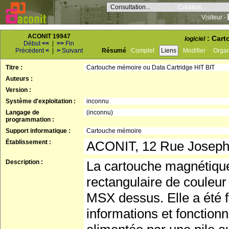
Consultation...
Création...
Visiteur -
ACONIT 19947
: Cart
logiciel
Début
<<
|
>>
Fin
Précédent
<
|
>
Suivant
Résumé
Complet
Liens
Modifier
Orga
Titre :
Cartouche mémoire ou Data Cartridge HIT BIT
Auteurs :
Version :
Système d'exploitation :
inconnu
Langage de
(inconnu)
programmation :
Support informatique :
Cartouche mémoire
Établissement :
ACONIT, 12 Rue Josep
Description :
La cartouche magnétique
rectangulaire de couleur
MSX dessus. Elle a été 
informations et fonctio