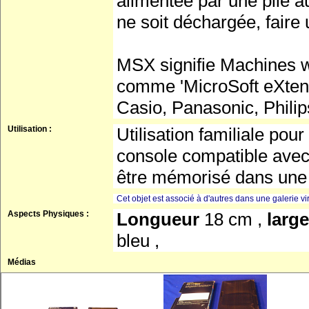
alimentée par une pile au
ne soit déchargée, faire
MSX signifie Machines w
comme 'MicroSoft eXtens
Casio, Panasonic, Philip
Utilisation :
Utilisation familiale p
console compatible av
être mémorisé dans une 
Cet objet est associé à d'autres dans une galerie vir
Aspects Physiques :
Longueur
18 cm ,
larg
bleu ,
Médias