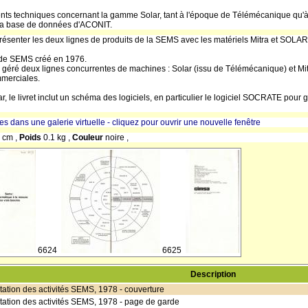
s techniques concernant la gamme Solar, tant à l'époque de Télémécanique qu'à c
 la base de données d'ACONIT.
présenter les deux lignes de produits de la SEMS avec les matériels Mitra et SOLAR
que de SEMS créé en 1976.
géré deux lignes concurrentes de machines : Solar (issu de Télémécanique) et Mit
ommerciales.
ar, le livret inclut un schéma des logiciels, en particulier le logiciel SOCRATE pou
res dans une galerie virtuelle - cliquez pour ouvrir une nouvelle fenêtre
 cm ,
Poids
0.1 kg ,
Couleur
noire ,
6624
6625
Description
tation des activités SEMS, 1978 - couverture
ntation des activités SEMS, 1978 - page de garde