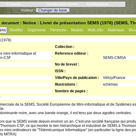
Création...
Modification tables...
Maintenance...
Visiteur -
_Changer de base_
: Notice : Livret de présentation SEMS (1978) (SEMS, 
document
iens
Modifier
Organisme
Personne
Medias
Mots clés
Matériaux
Mou
 (1978)
Collection :
 mini-informatique et
Reference editeur :
on-CSF
SEMS-CIMSA
No de brevet :
ISSN :
Ville/Pays de publication :
Vélizy/France
Illustrations :
schémas
Nombre de pages :
y
mmerciale de la SEMS, Société Européenne de Mini-informatique et de Systèmes est
de.
dominante noire, avec une bande orange, il est tenu par deux agrafes centrales.
lors que la SEMS existe depuis environ un an. C'est une société française qui produ
MS/Thomson-CSF, ce qui montre le lien hiérarchique et industriel de SEMS à Thomso
 des mini-ordinateurs de "Télémécanique Informatique" (en particulier la ligne des
uits MITRA)