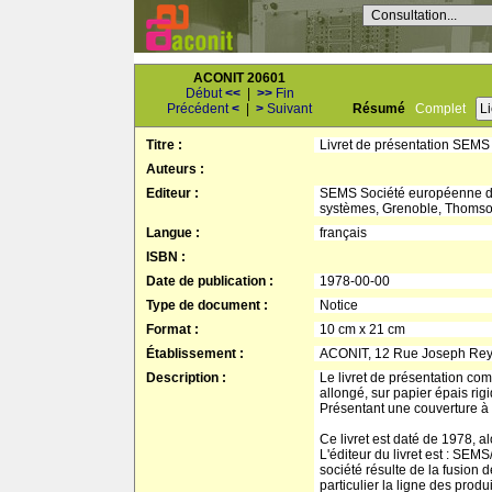
Consultation...
ACONIT 20601
Début
<<
|
>>
Fin
Précédent
<
|
>
Suivant
Résumé
Complet
L
Titre :
Livret de présentation SEMS
Auteurs :
Editeur :
SEMS Société européenne de
systèmes, Grenoble, Thoms
Langue :
français
ISBN :
Date de publication :
1978-00-00
Type de document :
Notice
Format :
10 cm x 21 cm
Établissement :
ACONIT, 12 Rue Joseph Re
Description :
Le livret de présentation co
allongé, sur papier épais rigi
Présentant une couverture à 
Ce livret est daté de 1978, a
L'éditeur du livret est : SE
société résulte de la fusion
particulier la ligne des prod