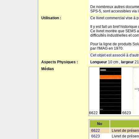
De nombreux autres document
SPS-5, sont accessibles via
Utilisation :
Ce livret commercial vise à 
Il y est fait un bref histori
Ce livret montre que SEMS a 
difficultés industrielles et c
Pour la ligne de produits Sol
par l'IMAG en 1970.
Cet objet est associé à d'aut
Aspects Physiques :
Longueur
10 cm ,
largeur
21
Médias
6622
6623
No
6622
Livret de présen
6623
Livret de prése