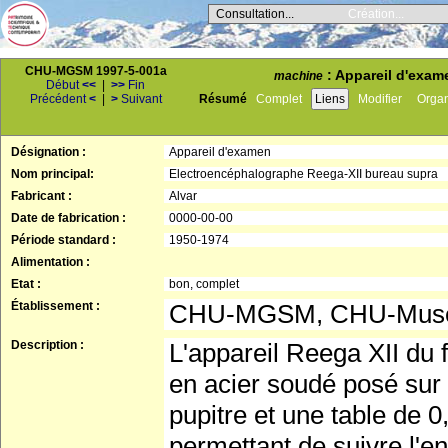
Consultation...
Création...
CHU-MGSM 1997-5-001a
: Appareil d'exam
machine
Début
<<
|
>>
Fin
Précédent
<
|
>
Suivant
Résumé
Complet
Liens
Modifier
Orga
Désignation :
Appareil d'examen
Nom principal:
Electroencéphalographe Reega-XII bureau supra
Fabricant :
Alvar
Date de fabrication :
0000-00-00
Période standard :
1950-1974
Alimentation :
Etat :
bon, complet
Établissement :
CHU-MGSM, CHU-Musée 
Description :
L'appareil Reega XII du 
en acier soudé posé sur
pupitre et une table de 0
permettant de suivre l'e