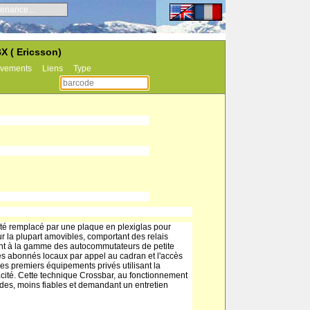
enance...
X ( Ericsson)
vements
Liens
Type
té remplacé par une plaque en plexiglas pour
ur la plupart amovibles, comportant des relais
ent à la gamme des autocommutateurs de petite
es abonnés locaux par appel au cadran et l'accès
les premiers équipements privés utilisant la
ité. Cette technique Crossbar, au fonctionnement
ides, moins fiables et demandant un entretien