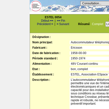
Consultation...
ESTEL 0054
Début
<<
|
>>
Fin
Précédent
<
|
>
Suivant
Résumé
Complet
L
Désignation :
Nom principal:
Autocommutateur téléphoni
Fabricant :
Ericsson
Date de fabrication :
1958-00-00
Période standard :
1950-1974
Alimentation :
48V Courant continu
Etat :
bon, complet
Établissement :
ESTEL, Association ESpace
Description :
L'autocommutateur téléphoni
permettre une vue de l'intéri
électromécaniques et un cad
capacité pour des installati
sous conditions au réseau tél
technique Crossbar, présent
rapide et robuste, ne nécess
préventif important.