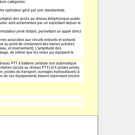
rois catégories :
tre opérateur géré par une standardiste,
oitation des accès au réseau téléphonique public
blic sont acheminées par un exploitant depuis le
utateur privé distant, permettant un appel direct
res associées aux circuits entrants et sortants
ue au point de croisement des barres activées
au, et inversement). L'amplitude des
glage, de même que les relais qui équipent le
 réseau PTT à batterie centrale non automatique
taires (accès au réseau PTT) et 4 postes privés.
on, postes du transport, ouvrages hydrauliques) à
tains de ces équipements étaient cependant encore