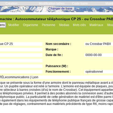
Création...
Modification tables...
Code barre...
Maint
Visiteur -
_Changer de base_
: Autocommutateur téléphonique CP 25 - ou Crossbar PAB
machine
iens
Modifier
Organisme
Personne
Medias
Mots clés
Matériaux
Mou
que CP 25
Nom secondaire :
ou Crossbar PABX
Marque :
Date de fin :
0000-00-00
Puissance (W) :
Fonctionnement :
opérationnel
 TÉLecommunications | Lyon
que se présente sous la forme d'une armoire dont le panneau métallique avant a é
eur. Un pupitre opérateur est relié à l'armoire. L'armoire est équipée de plaques, po
re sélecteur à barres croisées (d'où le nom de Crossbar). Cet équipement apparti
ons téléphoniques privées. Il permet à des postes abonnés la connexion avec d'autr
éphonique public. La particularité de cette génération de matériel est d'être parmi 
e également dans les équipements de téléphonie publique français de grosse capac
ite pas de réglages, contrairement aux matériels précédents de type R6, moins rap