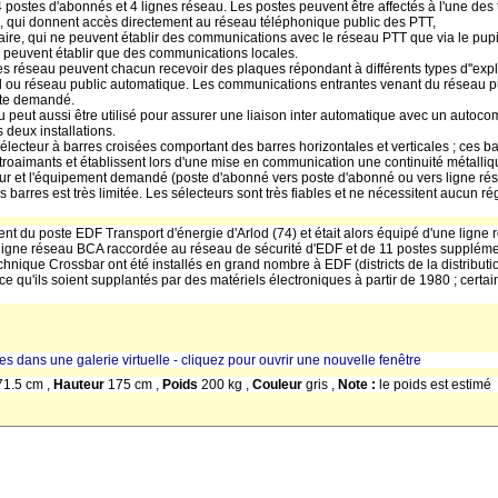
postes d'abonnés et 4 lignes réseau. Les postes peuvent être affectés à l'une des t
te, qui donnent accès directement au réseau téléphonique public des PTT,
ire, qui ne peuvent établir des communications avec le réseau PTT que via le pupi
ne peuvent établir que des communications locales.
 réseau peuvent chacun recevoir des plaques répondant à différents types d''expl
l ou réseau public automatique. Les communications entrantes venant du réseau pu
ste demandé.
ut aussi être utilisé pour assurer une liaison inter automatique avec un autocomm
 deux installations.
lecteur à barres croisées comportant des barres horizontales et verticales ; ces bar
troaimants et établissent lors d'une mise en communication une continuité métalliq
r et l'équipement demandé (poste d'abonné vers poste d'abonné ou vers ligne rése
rres est très limitée. Les sélecteurs sont très fiables et ne nécessitent aucun ré
nt du poste EDF Transport d'énergie d'Arlod (74) et était alors équipé d'une ligne
ligne réseau BCA raccordée au réseau de sécurité d'EDF et de 11 postes supplémen
nique Crossbar ont été installés en grand nombre à EDF (districts de la distributi
 ce qu'ils soient supplantés par des matériels électroniques à partir de 1980 ; cer
res dans une galerie virtuelle - cliquez pour ouvrir une nouvelle fenêtre
71.5 cm ,
Hauteur
175 cm ,
Poids
200 kg ,
Couleur
gris ,
Note :
le poids est estimé