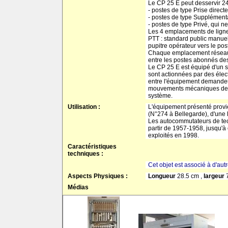
Le CP 25 E peut desservir 24 
- postes de type Prise direc
- postes de type Supplémenta
- postes de type Privé, qui 
Les 4 emplacements de lignes
PTT : standard public manue
pupitre opérateur vers le po
Chaque emplacement réseau pe
entre les postes abonnés des
Le CP 25 E est équipé d'un sé
sont actionnées par des élec
entre l'équipement demandeu
mouvements mécaniques des ba
système.
Utilisation :
L'équipement présenté provie
(N°274 à Bellegarde), d'une 
Les autocommutateurs de tech
partir de 1957-1958, jusqu'à
exploités en 1998.
Caractéristiques
techniques :
Cet objet est associé à d'aut
Aspects Physiques :
Longueur
28.5 cm ,
largeur
Médias