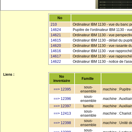
No
210
Ordinateur IBM 1130 - vue du banc pr
14624
Pupitre de l'ordinateur IBM 1130 - vu
14621
Ordinateur IBM 1130 - vue perspective
14615
Ordinateur IBM 1130 - détail du pup
14620
Ordinateur IBM 1130 - vue rasante d
14616
Ordinateur IBM 1130 - vue rapproché
14617
Ordinateur IBM 1130 - vue rapprochée
14622
Ordinateur IBM 1130 - notice de l'as
Liens :
No
Famille
inventaire
sous-
==> 12395
machine
: Pupitre
ensemble
sous-
==> 12396
machine
: Auxilia
ensemble
==> 12397
famille
machine
: Auxilia
sous-
==> 12413
machine
: Chariot
ensemble
sous-
==> 12398
machine
: Unité d
ensemble
sous-