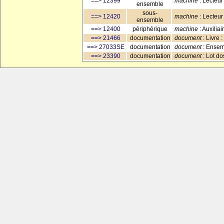
==> 12399
machine
: Lecteur
ensemble
sous-
==> 12420
machine
: Lecteur
ensemble
==> 12400
périphérique
machine
: Auxilia
==> 21466
documentation
document
: Livre 
==> 27033SE
documentation
document
: Ensem
==> 23390
documentation
document
: Lot do