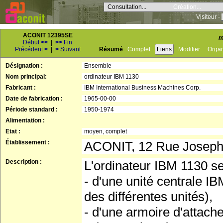
Consultation...
Création...
Visiteur -
ACONIT 12395SE
m
Début
<<
|
>>
Fin
Précédent
<
|
>
Suivant
Résumé
Complet
Liens
Modifier
Orga
Désignation :
Ensemble
Nom principal:
ordinateur IBM 1130
Fabricant :
IBM International Business Machines Corp.
Date de fabrication :
1965-00-00
Période standard :
1950-1974
Alimentation :
Etat :
moyen, complet
Établissement :
ACONIT, 12 Rue Josep
Description :
L'ordinateur IBM 1130 s
- d'une unité centrale I
des différentes unités),
- d'une armoire d'attach