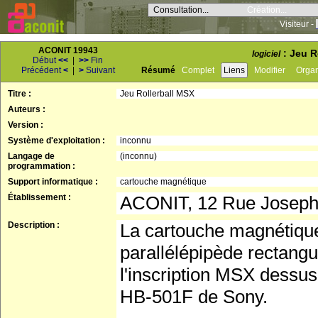
Consultation...
Création...
Visiteur -
ACONIT 19943
: Jeu R
logiciel
Début
<<
|
>>
Fin
Précédent
<
|
>
Suivant
Résumé
Complet
Liens
Modifier
Orga
Titre :
Jeu Rollerball MSX
Auteurs :
Version :
Système d'exploitation :
inconnu
Langage de
(inconnu)
programmation :
Support informatique :
cartouche magnétique
Établissement :
ACONIT, 12 Rue Josep
Description :
La cartouche magnétique 
parallélépipède rectangu
l'inscription MSX dessus
HB-501F de Sony.