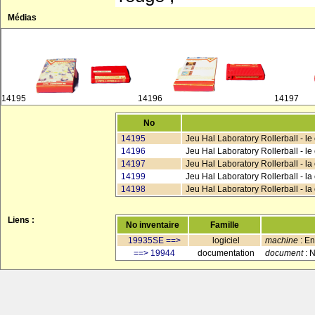
Médias
14195
14196
14197
No
14195
Jeu Hal Laboratory Rollerball - l
14196
Jeu Hal Laboratory Rollerball - l
14197
Jeu Hal Laboratory Rollerball - la
14199
Jeu Hal Laboratory Rollerball - la
14198
Jeu Hal Laboratory Rollerball - l
Liens :
No inventaire
Famille
19935SE ==>
logiciel
machine
: En
==> 19944
documentation
document
: N