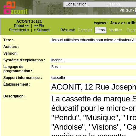
Consultation...
Création...
Visiteur -
ACONIT 20121
: Jeux et util
logiciel
Début
<<
|
>>
Fin
Précédent
<
|
>
Suivant
Résumé
Complet
Liens
Modifier
Orga
Titre :
Jeux et utilitaires éducatifs pour micro-ordinateur Al
Auteurs :
Version :
Système d'exploitation :
inconnu
Langage de
Basic
programmation :
Support informatique :
cassette
Établissement :
ACONIT, 12 Rue Josep
Description :
La cassette de marque 
éducatif pour le micro-o
"Pendu", "Musique", "Tro
"Andoise", "Visions", "Ca