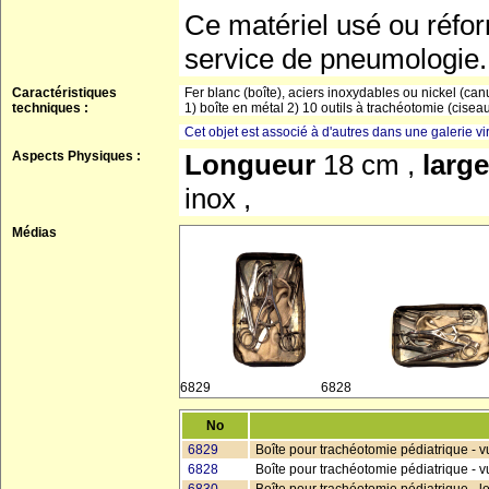
Ce matériel usé ou réfo
service de pneumologie.
Caractéristiques
Fer blanc (boîte), aciers inoxydables ou nickel (can
techniques :
1) boîte en métal 2) 10 outils à trachéotomie (ciseau
Cet objet est associé à d'autres dans une galerie vir
Aspects Physiques :
Longueur
18 cm ,
larg
inox ,
Médias
6829
6828
No
6829
Boîte pour trachéotomie pédiatrique - 
6828
Boîte pour trachéotomie pédiatrique - v