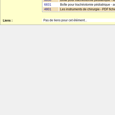
6830
Boîte pour trachéotomie pédiatrique - le 
6831
Boîte pour trachéotomie pédiatrique - aut
4801
Les instruments de chirurgie - PDF fic
Pas de liens pour cet élément...
Liens :