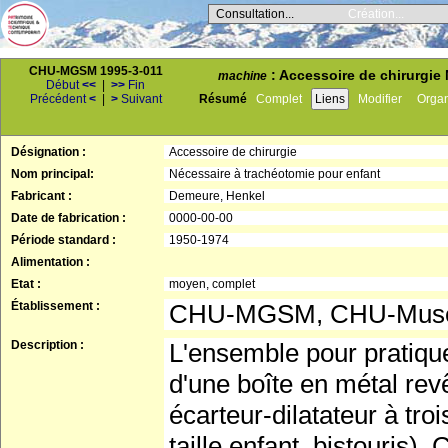
Consultation...
Création...
CHU-MGSM 1995-3-011
: Accessoire de chirurgie 
machine
Début
<<
|
>>
Fin
Précédent
<
|
>
Suivant
Résumé
Complet
Liens
Modifier
Orga
Désignation :
Accessoire de chirurgie
Nom principal:
Nécessaire à trachéotomie pour enfant
Fabricant :
Demeure, Henkel
Date de fabrication :
0000-00-00
Période standard :
1950-1974
Alimentation :
Etat :
moyen, complet
Établissement :
CHU-MGSM, CHU-Musée 
Description :
L'ensemble pour pratique
d'une boîte en métal rev
écarteur-dilatateur à tro
taille enfant, bistouris