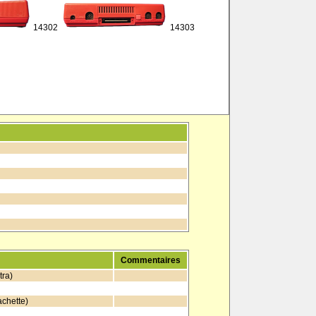
14302
14303
Commentaires
tra)
achette)