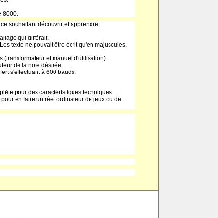
ées.
e 8000.
vice souhaitant découvrir et apprendre
lage qui différait.
Les texte ne pouvait être écrit qu'en majuscules,
 (transformateur et manuel d'utilisation).
eur de la note désirée.
ert s'effectuant à 600 bauds.
plète pour des caractéristiques techniques
 pour en faire un réel ordinateur de jeux ou de