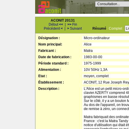
Consultation...
ACONIT 20131
Début
<<
|
>>
Fin
Précédent
<
|
>
Suivant
Résumé
Complet
L
Désignation :
Micro-ordinateur
Nom principal:
Alice
Fabricant :
Matra
Date de fabrication :
1983-00-00
Période standard :
1975-1999
Alimentation :
10V 50Hz 1,3A
Etat :
moyen, complet
Établissement :
ACONIT, 12 Rue Joseph Re
Description :
L'Alice est un petit micro-o
clavier AZERTY comprend 48 p
graphismes en basse résolutio
Sur le côté, il y a un bouton 
Au dos de l'appareil, on trou
de remise à zéro, un connecte
Matra fabriquait des ordina
France : c'est la Matra Tandy
notice d'utilisation qui étai