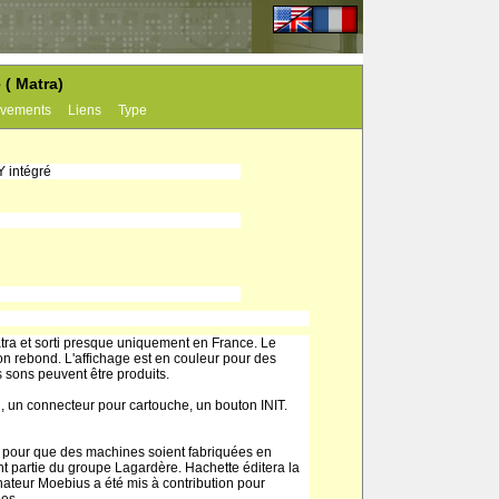
 ( Matra)
vements
Liens
Type
Y intégré
atra et sorti presque uniquement en France. Le
n rebond. L'affichage est en couleur pour des
s sons peuvent être produits.
el, un connecteur pour cartouche, un bouton INIT.
y pour que des machines soient fabriquées en
ant partie du groupe Lagardère. Hachette éditera la
inateur Moebius a été mis à contribution pour