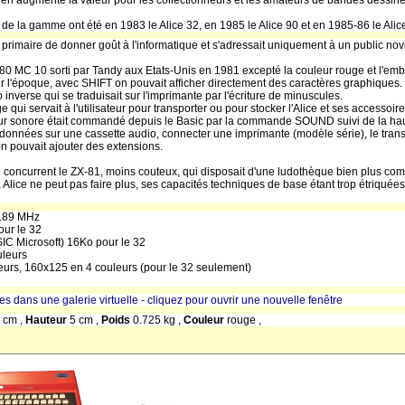
 en augmente la valeur pour les collectionneurs et les amateurs de bandes dessin
 de la gamme ont été en 1983 le Alice 32, en 1985 le Alice 90 et en 1985-86 le Alic
 primaire de donner goût à l'informatique et s'adressait uniquement à un public no
-80 MC 10 sorti par Tandy aux Etats-Unis en 1981 excepté la couleur rouge et l'embal
ur l'époque, avec SHIFT on pouvait afficher directement des caractères graphiques. 
 inverse qui se traduisait sur l'imprimante par l'écriture de minuscules.
ui servait à l'utilisateur pour transporter ou pour stocker l'Alice et ses accessoires
ur sonore était commandé depuis le Basic par la commande SOUND suivi de la haut
onnées sur une cassette audio, connecter une imprimante (modèle série), le transf
on pouvait ajouter des extensions.
l concurrent le ZX-81, moins couteux, qui disposait d'une ludothèque bien plus com
 Alice ne peut pas faire plus, ses capacités techniques de base étant trop étriquées
0.89 MHz
our le 32
IC Microsoft) 16Ko pour le 32
uleurs
eurs, 160x125 en 4 couleurs (pour le 32 seulement)
res dans une galerie virtuelle - cliquez pour ouvrir une nouvelle fenêtre
 cm ,
Hauteur
5 cm ,
Poids
0.725 kg ,
Couleur
rouge ,