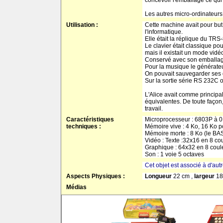
concevoir l'emballage ce qui
Les autres micro-ordinateurs
Utilisation :
Cette machine avait pour but
l'informatique.
Elle était la réplique du TRS
Le clavier était classique po
mais il existait un mode vidéo
Conservé avec son emballage q
Pour la musique le générate
On pouvait sauvegarder ses d
Sur la sortie série RS 232C 
L'Alice avait comme principa
équivalentes. De toute façon,
travail.
Caractéristiques
Microprocesseur : 6803P à 
techniques :
Mémoire vive : 4 Ko, 16 Ko p
Mémoire morte : 8 Ko (le BAS
Vidéo : Texte :32x16 en 8 co
Graphique : 64x32 en 8 coul
Son : 1 voie 5 octaves
Cet objet est associé à d'aut
Aspects Physiques :
Longueur
22 cm ,
largeur
18
Médias