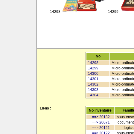
14298
14299
No
14298
Micro-ordinate
14299
Micro-ordinate
14300
Micro-ordinate
14301
Micro-ordinat
14302
Micro-ordinate
14303
Micro-ordinat
14304
Micro-ordinat
Liens :
No inventaire
Famill
==> 20132
sous-ens
==> 20071
document
==> 20121
logicie
==> 20122
sous-ens