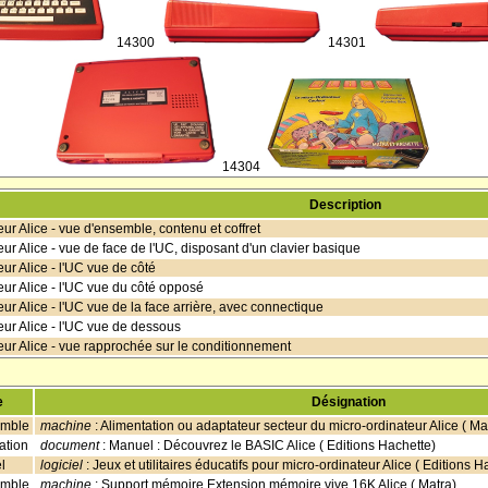
14300
14301
14304
Description
ur Alice - vue d'ensemble, contenu et coffret
ur Alice - vue de face de l'UC, disposant d'un clavier basique
ur Alice - l'UC vue de côté
eur Alice - l'UC vue du côté opposé
ur Alice - l'UC vue de la face arrière, avec connectique
eur Alice - l'UC vue de dessous
eur Alice - vue rapprochée sur le conditionnement
e
Désignation
emble
machine
: Alimentation ou adaptateur secteur du micro-ordinateur Alice ( Ma
ation
document
: Manuel : Découvrez le BASIC Alice ( Editions Hachette)
l
logiciel
: Jeux et utilitaires éducatifs pour micro-ordinateur Alice ( Editions H
emble
machine
: Support mémoire Extension mémoire vive 16K Alice ( Matra)