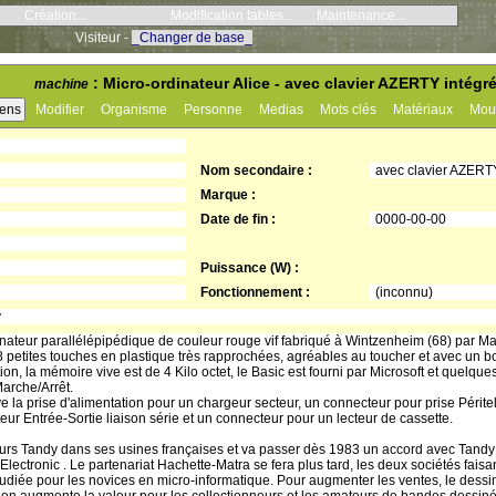
Création...
Modification tables...
Maintenance...
Visiteur -
_Changer de base_
: Micro-ordinateur Alice - avec clavier AZERTY intégré
machine
iens
Modifier
Organisme
Personne
Medias
Mots clés
Matériaux
Mou
Nom secondaire :
avec clavier AZERT
Marque :
Date de fin :
0000-00-00
Puissance (W) :
Fonctionnement :
(inconnu)
y
rdinateur parallélépipédique de couleur rouge vif fabriqué à Wintzenheim (68) par M
etites touches en plastique très rapprochées, agréables au toucher et avec un bo
n, la mémoire vive est de 4 Kilo octet, le Basic est fourni par Microsoft et quelque
Marche/Arrêt.
ve la prise d'alimentation pour un chargeur secteur, un connecteur pour prise Périt
ur Entrée-Sortie liaison série et un connecteur pour un lecteur de cassette.
teurs Tandy dans ses usines françaises et va passer dès 1983 un accord avec Tand
 Electronic . Le partenariat Hachette-Matra se fera plus tard, les deux sociétés fais
t étudiée pour les novices en micro-informatique. Pour augmenter les ventes, le dess